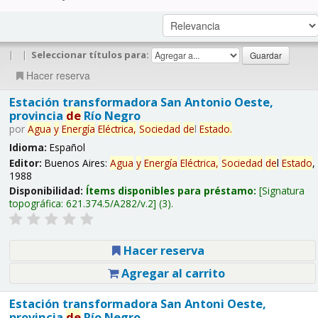
|
|
Seleccionar títulos para:
Hacer reserva
Estación transformadora San Antonio Oeste,
provincia
de
Río Negro
por
Agua
y
Energía
Eléctrica,
Sociedad
de
l
Estado
.
Idioma:
Español
Editor:
Buenos Aires:
Agua
y
Energía
Eléctrica,
Sociedad
de
l
Estado
,
1988
Disponibilidad:
Ítems disponibles para préstamo:
Signatura
topográfica:
621.374.5/A282/v.2
(3).
Hacer reserva
Agregar al carrito
Estación transformadora San Antoni Oeste,
provincia
de
Río Negro