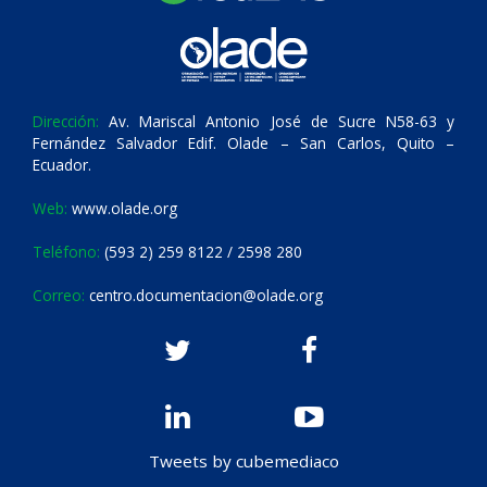
Dirección:
Av. Mariscal Antonio José de Sucre N58-63 y
Fernández Salvador Edif. Olade – San Carlos, Quito –
Ecuador.
Web:
www.olade.org
Teléfono:
(593 2) 259 8122 / 2598 280
Correo:
centro.documentacion@olade.org
Tweets by cubemediaco