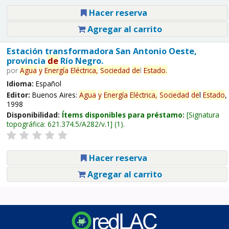
Hacer reserva
Agregar al carrito
Estación transformadora San Antonio Oeste,
provincia
de
Río Negro.
por
Agua
y
Energía
Eléctrica,
Sociedad
de
l
Estado
.
Idioma:
Español
Editor:
Buenos Aires:
Agua
y
Energía
Eléctrica,
Sociedad
de
l
Estado
,
1998
Disponibilidad:
Ítems disponibles para préstamo:
Signatura
topográfica:
621.374.5/A282/v.1
(1).
Hacer reserva
Agregar al carrito