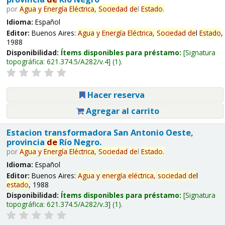
por
Agua
y
Energía
Eléctrica,
Sociedad
de
l
Estado
.
Idioma:
Español
Editor:
Buenos Aires:
Agua
y
Energía
Eléctrica,
Sociedad
de
l
Estado
,
1988
Disponibilidad:
Ítems disponibles para préstamo:
Signatura
topográfica:
621.374.5/A282/v.4
(1).
Hacer reserva
Agregar al carrito
Estacion transformadora San Antonio Oeste,
provincia
de
Río Negro.
por
Agua
y
Energía
Eléctrica,
Sociedad
de
l
Estado
.
Idioma:
Español
Editor:
Buenos Aires:
Agua
y
energía
eléctrica,
sociedad
de
l
estado
, 1988
Disponibilidad:
Ítems disponibles para préstamo:
Signatura
topográfica:
621.374.5/A282/v.3
(1).