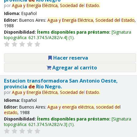
por
Agua
y
Energía
Eléctrica,
Sociedad
de
l
Estado
.
Idioma:
Español
Editor:
Buenos Aires:
Agua
y
Energía
Eléctrica,
Sociedad
de
l
Estado
,
1988
Disponibilidad:
Ítems disponibles para préstamo:
Signatura
topográfica:
621.374.5/A282/v.4
(1).
Hacer reserva
Agregar al carrito
Estacion transformadora San Antonio Oeste,
provincia
de
Río Negro.
por
Agua
y
Energía
Eléctrica,
Sociedad
de
l
Estado
.
Idioma:
Español
Editor:
Buenos Aires:
Agua
y
energía
eléctrica,
sociedad
de
l
estado
, 1988
Disponibilidad:
Ítems disponibles para préstamo:
Signatura
topográfica:
621.374.5/A282/v.3
(1).