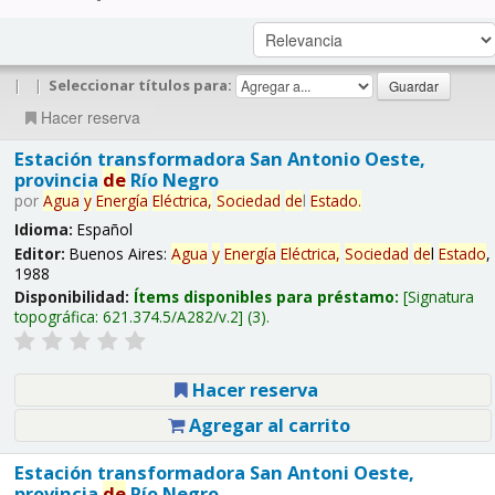
|
|
Seleccionar títulos para:
Hacer reserva
Estación transformadora San Antonio Oeste,
provincia
de
Río Negro
por
Agua
y
Energía
Eléctrica,
Sociedad
de
l
Estado
.
Idioma:
Español
Editor:
Buenos Aires:
Agua
y
Energía
Eléctrica,
Sociedad
de
l
Estado
,
1988
Disponibilidad:
Ítems disponibles para préstamo:
Signatura
topográfica:
621.374.5/A282/v.2
(3).
Hacer reserva
Agregar al carrito
Estación transformadora San Antoni Oeste,
provincia
de
Río Negro