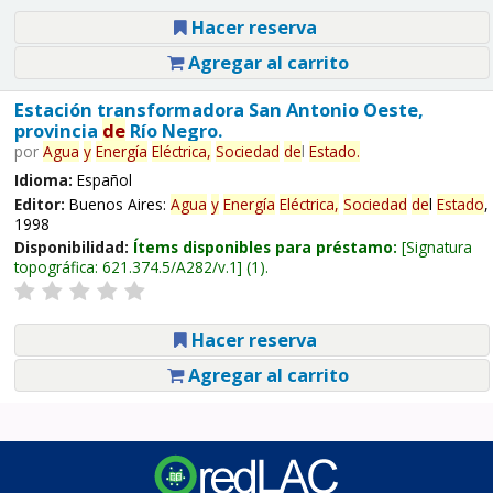
Hacer reserva
Agregar al carrito
Estación transformadora San Antonio Oeste,
provincia
de
Río Negro.
por
Agua
y
Energía
Eléctrica,
Sociedad
de
l
Estado
.
Idioma:
Español
Editor:
Buenos Aires:
Agua
y
Energía
Eléctrica,
Sociedad
de
l
Estado
,
1998
Disponibilidad:
Ítems disponibles para préstamo:
Signatura
topográfica:
621.374.5/A282/v.1
(1).
Hacer reserva
Agregar al carrito