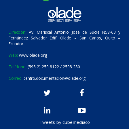
Dirección:
Av. Mariscal Antonio José de Sucre N58-63 y
Fernández Salvador Edif. Olade – San Carlos, Quito –
Ecuador.
Web:
www.olade.org
Teléfono:
(593 2) 259 8122 / 2598 280
Correo:
centro.documentacion@olade.org
Tweets by cubemediaco