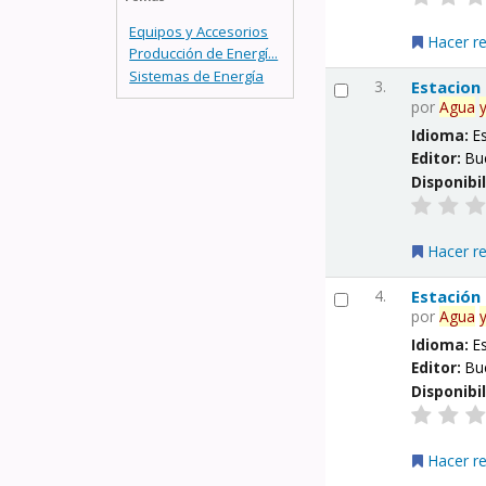
Equipos y Accesorios
Hacer r
Producción de Energí...
Sistemas de Energía
3.
Estacion
por
Agua
Idioma:
E
Editor:
Bu
Disponibi
Hacer r
4.
Estación
por
Agua
Idioma:
E
Editor:
Bu
Disponibi
Hacer r