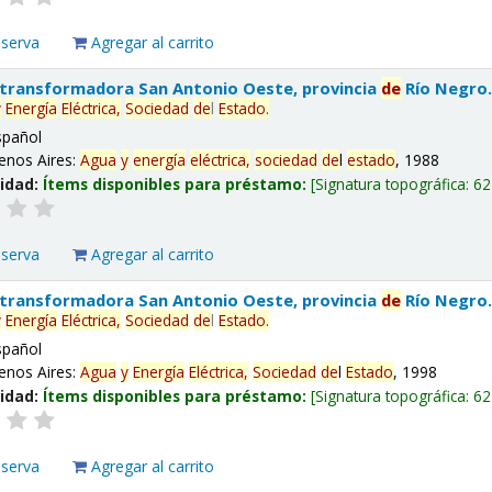
eserva
Agregar al carrito
 transformadora San Antonio Oeste, provincia
de
Río Negro
y
Energía
Eléctrica,
Sociedad
de
l
Estado
.
spañol
enos Aires:
Agua
y
energía
eléctrica,
sociedad
de
l
estado
, 1988
lidad:
Ítems disponibles para préstamo:
Signatura topográfica:
62
eserva
Agregar al carrito
 transformadora San Antonio Oeste, provincia
de
Río Negro
y
Energía
Eléctrica,
Sociedad
de
l
Estado
.
spañol
enos Aires:
Agua
y
Energía
Eléctrica,
Sociedad
de
l
Estado
, 1998
lidad:
Ítems disponibles para préstamo:
Signatura topográfica:
62
eserva
Agregar al carrito