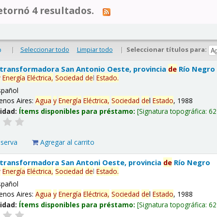
tornó 4 resultados.
|
Seleccionar todo
Limpiar todo
|
Seleccionar títulos para:
o
 transformadora San Antonio Oeste, provincia
de
Río Negro
y
Energía
Eléctrica,
Sociedad
de
l
Estado
.
spañol
enos Aires:
Agua
y
Energía
Eléctrica,
Sociedad
de
l
Estado
, 1988
lidad:
Ítems disponibles para préstamo:
Signatura topográfica:
62
eserva
Agregar al carrito
 transformadora San Antoni Oeste, provincia
de
Río Negro
y
Energía
Eléctrica,
Sociedad
de
l
Estado
.
spañol
enos Aires:
Agua
y
Energía
Eléctrica,
Sociedad
de
l
Estado
, 1988
lidad:
Ítems disponibles para préstamo:
Signatura topográfica:
62