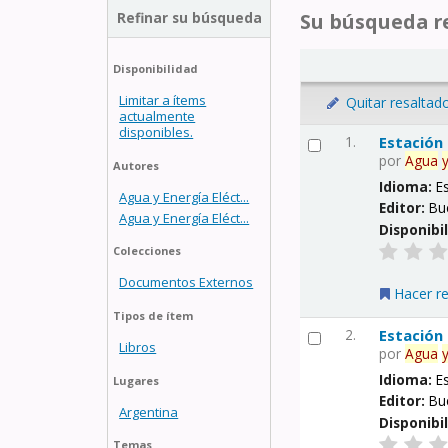
Refinar su búsqueda
Su búsqueda re
Disponibilidad
Limitar a ítems
Quitar resaltad
actualmente
disponibles.
1.
Estación
por
Agua
Autores
Idioma:
E
Agua y Energía Eléct...
Editor:
Bu
Agua y Energía Eléct...
Disponibi
Colecciones
Documentos Externos
Hacer r
Tipos de ítem
2.
Estación
Libros
por
Agua
Idioma:
E
Lugares
Editor:
Bu
Argentina
Disponibi
Temas