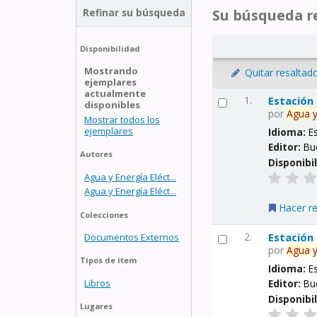
Refinar su búsqueda
Su búsqueda re
Disponibilidad
Mostrando
Quitar resaltad
ejemplares
actualmente
1.
Estación
disponibles
por
Agua
Mostrar todos los
ejemplares
Idioma:
E
Editor:
Bu
Autores
Disponibi
Agua y Energía Eléct...
Agua y Energía Eléct...
Hacer r
Colecciones
2.
Estación
Documentos Externos
por
Agua
Tipos de ítem
Idioma:
E
Libros
Editor:
Bu
Disponibi
Lugares