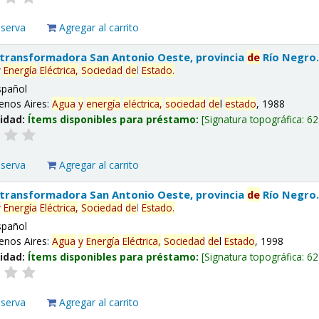
eserva
Agregar al carrito
 transformadora San Antonio Oeste, provincia
de
Río Negro
y
Energía
Eléctrica,
Sociedad
de
l
Estado
.
spañol
enos Aires:
Agua
y
energía
eléctrica,
sociedad
de
l
estado
, 1988
lidad:
Ítems disponibles para préstamo:
Signatura topográfica:
62
eserva
Agregar al carrito
 transformadora San Antonio Oeste, provincia
de
Río Negro
y
Energía
Eléctrica,
Sociedad
de
l
Estado
.
spañol
enos Aires:
Agua
y
Energía
Eléctrica,
Sociedad
de
l
Estado
, 1998
lidad:
Ítems disponibles para préstamo:
Signatura topográfica:
62
eserva
Agregar al carrito