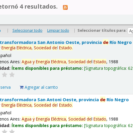
tornó 4 resultados.
|
Seleccionar todo
Limpiar todo
|
Seleccionar títulos para:
o
 transformadora San Antonio Oeste, provincia
de
Río Negro
y
Energía
Eléctrica,
Sociedad
de
l
Estado
.
spañol
enos Aires:
Agua
y
Energía
Eléctrica,
Sociedad
de
l
Estado
, 1988
lidad:
Ítems disponibles para préstamo:
Signatura topográfica:
62
eserva
Agregar al carrito
 transformadora San Antoni Oeste, provincia
de
Río Negro
y
Energía
Eléctrica,
Sociedad
de
l
Estado
.
spañol
enos Aires:
Agua
y
Energía
Eléctrica,
Sociedad
de
l
Estado
, 1988
lidad:
Ítems disponibles para préstamo:
Signatura topográfica:
62