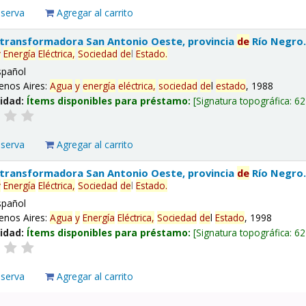
eserva
Agregar al carrito
 transformadora San Antonio Oeste, provincia
de
Río Negro
y
Energía
Eléctrica,
Sociedad
de
l
Estado
.
spañol
enos Aires:
Agua
y
energía
eléctrica,
sociedad
de
l
estado
, 1988
lidad:
Ítems disponibles para préstamo:
Signatura topográfica:
62
eserva
Agregar al carrito
 transformadora San Antonio Oeste, provincia
de
Río Negro
y
Energía
Eléctrica,
Sociedad
de
l
Estado
.
spañol
enos Aires:
Agua
y
Energía
Eléctrica,
Sociedad
de
l
Estado
, 1998
lidad:
Ítems disponibles para préstamo:
Signatura topográfica:
62
eserva
Agregar al carrito