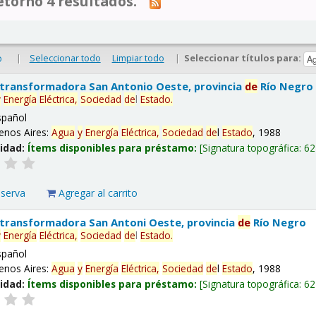
tornó 4 resultados.
|
Seleccionar todo
Limpiar todo
|
Seleccionar títulos para:
o
 transformadora San Antonio Oeste, provincia
de
Río Negro
y
Energía
Eléctrica,
Sociedad
de
l
Estado
.
spañol
enos Aires:
Agua
y
Energía
Eléctrica,
Sociedad
de
l
Estado
, 1988
lidad:
Ítems disponibles para préstamo:
Signatura topográfica:
62
eserva
Agregar al carrito
 transformadora San Antoni Oeste, provincia
de
Río Negro
y
Energía
Eléctrica,
Sociedad
de
l
Estado
.
spañol
enos Aires:
Agua
y
Energía
Eléctrica,
Sociedad
de
l
Estado
, 1988
lidad:
Ítems disponibles para préstamo:
Signatura topográfica:
62