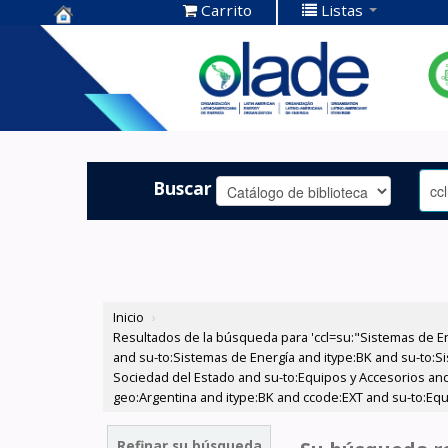
Carrito
Listas
Centro de
Documentación
OLADE -
Buscar
Inicio
›
Resultados de la búsqueda para 'ccl=su:"Sistemas de E
and su-to:Sistemas de Energía and itype:BK and su-to:Si
Sociedad del Estado and su-to:Equipos y Accesorios and
geo:Argentina and itype:BK and ccode:EXT and su-to:Equi
Refinar su búsqueda