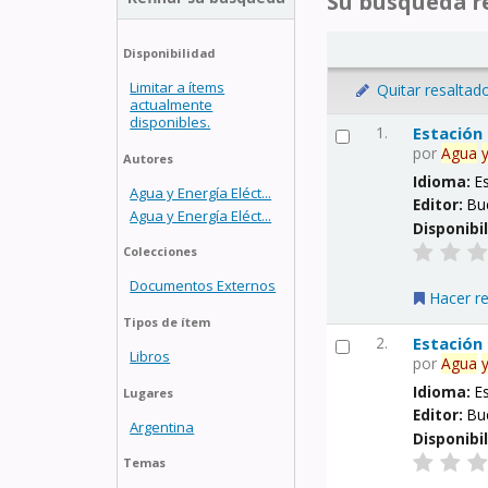
Su búsqueda re
Disponibilidad
Limitar a ítems
Quitar resaltad
actualmente
disponibles.
1.
Estación
por
Agua
Autores
Idioma:
E
Agua y Energía Eléct...
Editor:
Bu
Agua y Energía Eléct...
Disponibi
Colecciones
Documentos Externos
Hacer r
Tipos de ítem
2.
Estación
Libros
por
Agua
Idioma:
E
Lugares
Editor:
Bu
Argentina
Disponibi
Temas