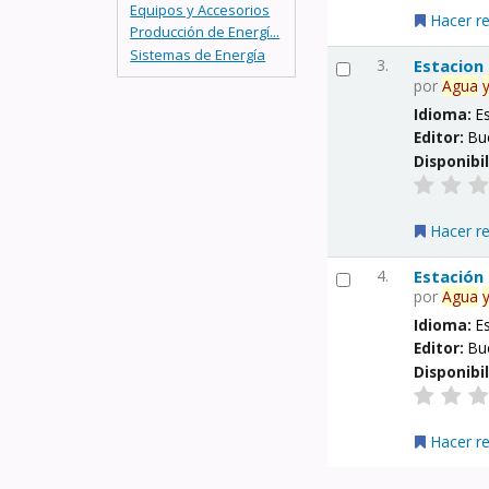
Equipos y Accesorios
Hacer r
Producción de Energí...
Sistemas de Energía
3.
Estacion
por
Agua
Idioma:
E
Editor:
Bu
Disponibi
Hacer r
4.
Estación
por
Agua
Idioma:
E
Editor:
Bu
Disponibi
Hacer r