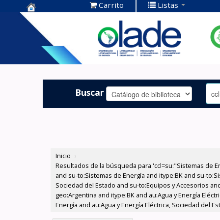
Carrito
Listas
Centro de
Documentación
OLADE -
Buscar
Inicio
›
Resultados de la búsqueda para 'ccl=su:"Sistemas de E
and su-to:Sistemas de Energía and itype:BK and su-to:Si
Sociedad del Estado and su-to:Equipos y Accesorios and
geo:Argentina and itype:BK and au:Agua y Energía Eléct
Energía and au:Agua y Energía Eléctrica, Sociedad del E