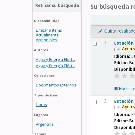
Refinar su búsqueda
Su búsqueda re
Disponibilidad
Limitar a ítems
Quitar resaltad
actualmente
disponibles.
1.
Estación
por
Agua
Autores
Idioma:
E
Agua y Energía Eléct...
Editor:
Bu
Agua y Energía Eléct...
Disponibi
Colecciones
Documentos Externos
Hacer r
Tipos de ítem
2.
Estación
Libros
por
Agua
Idioma:
E
Lugares
Editor:
Bu
Argentina
Disponibi
Temas