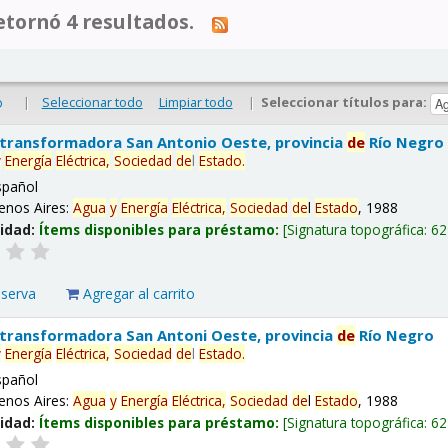
tornó 4 resultados.
|
Seleccionar todo
Limpiar todo
|
Seleccionar títulos para:
o
 transformadora San Antonio Oeste, provincia
de
Río Negro
y
Energía
Eléctrica,
Sociedad
de
l
Estado
.
spañol
enos Aires:
Agua
y
Energía
Eléctrica,
Sociedad
de
l
Estado
, 1988
lidad:
Ítems disponibles para préstamo:
Signatura topográfica:
62
eserva
Agregar al carrito
 transformadora San Antoni Oeste, provincia
de
Río Negro
y
Energía
Eléctrica,
Sociedad
de
l
Estado
.
spañol
enos Aires:
Agua
y
Energía
Eléctrica,
Sociedad
de
l
Estado
, 1988
lidad:
Ítems disponibles para préstamo:
Signatura topográfica:
62