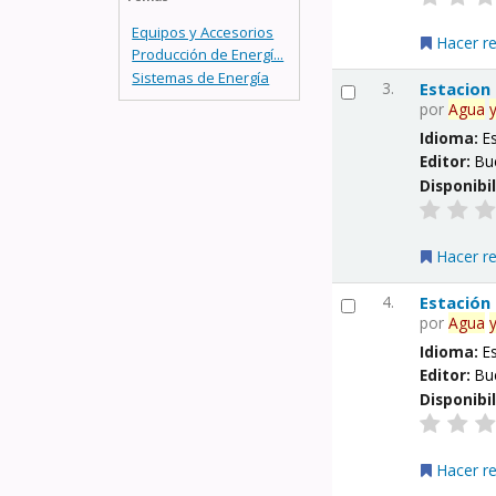
Equipos y Accesorios
Hacer r
Producción de Energí...
Sistemas de Energía
3.
Estacion
por
Agua
Idioma:
E
Editor:
Bu
Disponibi
Hacer r
4.
Estación
por
Agua
Idioma:
E
Editor:
Bu
Disponibi
Hacer r