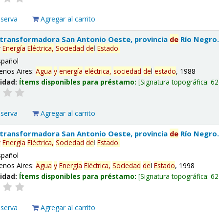
eserva
Agregar al carrito
 transformadora San Antonio Oeste, provincia
de
Río Negro
y
Energía
Eléctrica,
Sociedad
de
l
Estado
.
spañol
enos Aires:
Agua
y
energía
eléctrica,
sociedad
de
l
estado
, 1988
lidad:
Ítems disponibles para préstamo:
Signatura topográfica:
62
eserva
Agregar al carrito
 transformadora San Antonio Oeste, provincia
de
Río Negro
y
Energía
Eléctrica,
Sociedad
de
l
Estado
.
spañol
enos Aires:
Agua
y
Energía
Eléctrica,
Sociedad
de
l
Estado
, 1998
lidad:
Ítems disponibles para préstamo:
Signatura topográfica:
62
eserva
Agregar al carrito