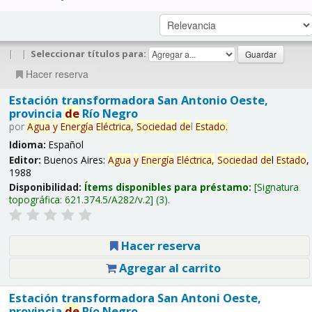
|
|
Seleccionar títulos para:
Hacer reserva
Estación transformadora San Antonio Oeste,
provincia
de
Río Negro
por
Agua
y
Energía
Eléctrica,
Sociedad
de
l
Estado
.
Idioma:
Español
Editor:
Buenos Aires:
Agua
y
Energía
Eléctrica,
Sociedad
de
l
Estado
,
1988
Disponibilidad:
Ítems disponibles para préstamo:
Signatura
topográfica:
621.374.5/A282/v.2
(3).
Hacer reserva
Agregar al carrito
Estación transformadora San Antoni Oeste,
provincia
de
Río Negro