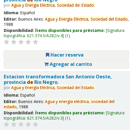
por
Agua
y
Energía
Eléctrica,
Sociedad
de
l
Estado
.
Idioma:
Español
Editor:
Buenos Aires:
Agua
y
Energía
Eléctrica,
Sociedad
de
l
Estado
,
1988
Disponibilidad:
Ítems disponibles para préstamo:
Signatura
topográfica:
621.374.5/A282/v.4
(1).
Hacer reserva
Agregar al carrito
Estacion transformadora San Antonio Oeste,
provincia
de
Río Negro.
por
Agua
y
Energía
Eléctrica,
Sociedad
de
l
Estado
.
Idioma:
Español
Editor:
Buenos Aires:
Agua
y
energía
eléctrica,
sociedad
de
l
estado
, 1988
Disponibilidad:
Ítems disponibles para préstamo:
Signatura
topográfica:
621.374.5/A282/v.3
(1).