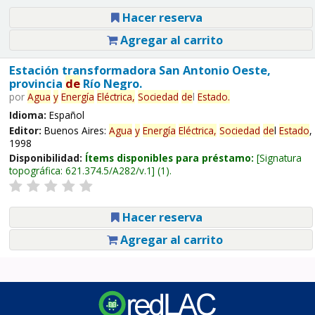
Hacer reserva
Agregar al carrito
Estación transformadora San Antonio Oeste,
provincia
de
Río Negro.
por
Agua
y
Energía
Eléctrica,
Sociedad
de
l
Estado
.
Idioma:
Español
Editor:
Buenos Aires:
Agua
y
Energía
Eléctrica,
Sociedad
de
l
Estado
,
1998
Disponibilidad:
Ítems disponibles para préstamo:
Signatura
topográfica:
621.374.5/A282/v.1
(1).
Hacer reserva
Agregar al carrito