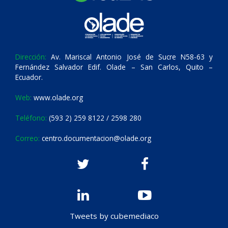
Dirección:
Av. Mariscal Antonio José de Sucre N58-63 y
Fernández Salvador Edif. Olade – San Carlos, Quito –
Ecuador.
Web:
www.olade.org
Teléfono:
(593 2) 259 8122 / 2598 280
Correo:
centro.documentacion@olade.org
Tweets by cubemediaco