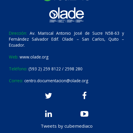
Dirección:
Av. Mariscal Antonio José de Sucre N58-63 y
Fernández Salvador Edif. Olade – San Carlos, Quito –
Ecuador.
Web:
www.olade.org
Teléfono:
(593 2) 259 8122 / 2598 280
Correo:
centro.documentacion@olade.org
Tweets by cubemediaco