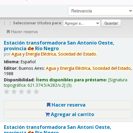
|
|
Seleccionar títulos para:
Hacer reserva
Estación transformadora San Antonio Oeste,
provincia
de
Río Negro
por
Agua
y
Energía
Eléctrica,
Sociedad
de
l
Estado
.
Idioma:
Español
Editor:
Buenos Aires:
Agua
y
Energía
Eléctrica,
Sociedad
de
l
Estado
,
1988
Disponibilidad:
Ítems disponibles para préstamo:
Signatura
topográfica:
621.374.5/A282/v.2
(3).
Hacer reserva
Agregar al carrito
Estación transformadora San Antoni Oeste,
provincia
de
Río Negro