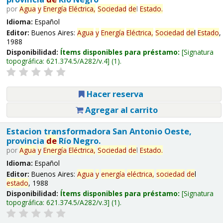
por
Agua
y
Energía
Eléctrica,
Sociedad
de
l
Estado
.
Idioma:
Español
Editor:
Buenos Aires:
Agua
y
Energía
Eléctrica,
Sociedad
de
l
Estado
,
1988
Disponibilidad:
Ítems disponibles para préstamo:
Signatura
topográfica:
621.374.5/A282/v.4
(1).
Hacer reserva
Agregar al carrito
Estacion transformadora San Antonio Oeste,
provincia
de
Río Negro.
por
Agua
y
Energía
Eléctrica,
Sociedad
de
l
Estado
.
Idioma:
Español
Editor:
Buenos Aires:
Agua
y
energía
eléctrica,
sociedad
de
l
estado
, 1988
Disponibilidad:
Ítems disponibles para préstamo:
Signatura
topográfica:
621.374.5/A282/v.3
(1).