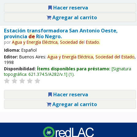
Hacer reserva
Agregar al carrito
Estación transformadora San Antonio Oeste,
provincia
de
Río Negro.
por
Agua
y
Energía
Eléctrica,
Sociedad
de
l
Estado
.
Idioma:
Español
Editor:
Buenos Aires:
Agua
y
Energía
Eléctrica,
Sociedad
de
l
Estado
,
1998
Disponibilidad:
Ítems disponibles para préstamo:
Signatura
topográfica:
621.374.5/A282/v.1
(1).
Hacer reserva
Agregar al carrito