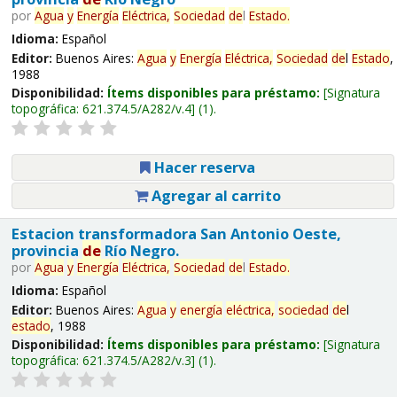
por
Agua
y
Energía
Eléctrica,
Sociedad
de
l
Estado
.
Idioma:
Español
Editor:
Buenos Aires:
Agua
y
Energía
Eléctrica,
Sociedad
de
l
Estado
,
1988
Disponibilidad:
Ítems disponibles para préstamo:
Signatura
topográfica:
621.374.5/A282/v.4
(1).
Hacer reserva
Agregar al carrito
Estacion transformadora San Antonio Oeste,
provincia
de
Río Negro.
por
Agua
y
Energía
Eléctrica,
Sociedad
de
l
Estado
.
Idioma:
Español
Editor:
Buenos Aires:
Agua
y
energía
eléctrica,
sociedad
de
l
estado
, 1988
Disponibilidad:
Ítems disponibles para préstamo:
Signatura
topográfica:
621.374.5/A282/v.3
(1).