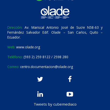
Dirección:
Av. Mariscal Antonio José de Sucre N58-63 y
Fernández Salvador Edif. Olade – San Carlos, Quito –
Ecuador.
Web:
www.olade.org
Teléfono:
(593 2) 259 8122 / 2598 280
Correo:
centro.documentacion@olade.org
Tweets by cubemediaco