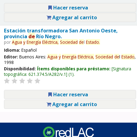
Hacer reserva
Agregar al carrito
Estación transformadora San Antonio Oeste,
provincia
de
Río Negro.
por
Agua
y
Energía
Eléctrica,
Sociedad
de
l
Estado
.
Idioma:
Español
Editor:
Buenos Aires:
Agua
y
Energía
Eléctrica,
Sociedad
de
l
Estado
,
1998
Disponibilidad:
Ítems disponibles para préstamo:
Signatura
topográfica:
621.374.5/A282/v.1
(1).
Hacer reserva
Agregar al carrito