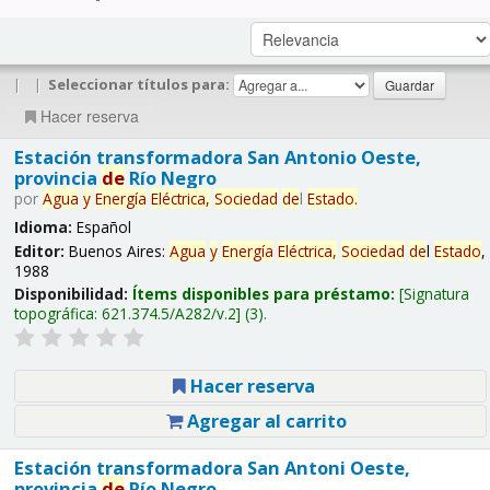
|
|
Seleccionar títulos para:
Hacer reserva
Estación transformadora San Antonio Oeste,
provincia
de
Río Negro
por
Agua
y
Energía
Eléctrica,
Sociedad
de
l
Estado
.
Idioma:
Español
Editor:
Buenos Aires:
Agua
y
Energía
Eléctrica,
Sociedad
de
l
Estado
,
1988
Disponibilidad:
Ítems disponibles para préstamo:
Signatura
topográfica:
621.374.5/A282/v.2
(3).
Hacer reserva
Agregar al carrito
Estación transformadora San Antoni Oeste,
provincia
de
Río Negro