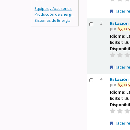
Equipos y Accesorios
Hacer r
Producción de Energí...
Sistemas de Energía
3.
Estacion
por
Agua
Idioma:
E
Editor:
Bu
Disponibi
Hacer r
4.
Estación
por
Agua
Idioma:
E
Editor:
Bu
Disponibi
Hacer r