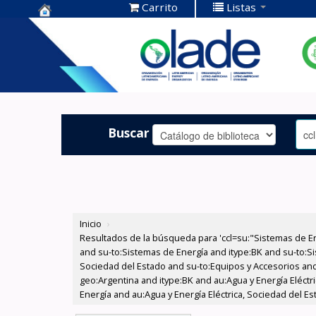
Carrito
Listas
Centro de
Documentación
OLADE -
Buscar
Inicio
›
Resultados de la búsqueda para 'ccl=su:"Sistemas de E
and su-to:Sistemas de Energía and itype:BK and su-to:Si
Sociedad del Estado and su-to:Equipos y Accesorios and
geo:Argentina and itype:BK and au:Agua y Energía Eléct
Energía and au:Agua y Energía Eléctrica, Sociedad del E