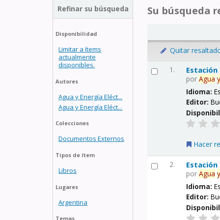
Refinar su búsqueda
Su búsqueda re
Disponibilidad
Limitar a ítems
Quitar resaltad
actualmente
disponibles.
1.
Estación
por
Agua
Autores
Idioma:
E
Agua y Energía Eléct...
Editor:
Bu
Agua y Energía Eléct...
Disponibi
Colecciones
Documentos Externos
Hacer r
Tipos de ítem
2.
Estación
Libros
por
Agua
Idioma:
E
Lugares
Editor:
Bu
Argentina
Disponibi
Temas