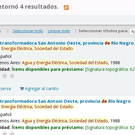
tornó 4 resultados.
|
Seleccionar todo
Limpiar todo
|
Seleccionar títulos para:
o
 transformadora San Antonio Oeste, provincia
de
Río Negro
y
Energía
Eléctrica,
Sociedad
de
l
Estado
.
spañol
enos Aires:
Agua
y
Energía
Eléctrica,
Sociedad
de
l
Estado
, 1988
lidad:
Ítems disponibles para préstamo:
Signatura topográfica:
62
eserva
Agregar al carrito
 transformadora San Antoni Oeste, provincia
de
Río Negro
y
Energía
Eléctrica,
Sociedad
de
l
Estado
.
spañol
enos Aires:
Agua
y
Energía
Eléctrica,
Sociedad
de
l
Estado
, 1988
lidad:
Ítems disponibles para préstamo:
Signatura topográfica:
62