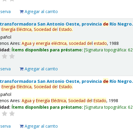
eserva
Agregar al carrito
 transformadora San Antonio Oeste, provincia
de
Río Negro
y
Energía
Eléctrica,
Sociedad
de
l
Estado
.
spañol
enos Aires:
Agua
y
energía
eléctrica,
sociedad
de
l
estado
, 1988
lidad:
Ítems disponibles para préstamo:
Signatura topográfica:
62
eserva
Agregar al carrito
 transformadora San Antonio Oeste, provincia
de
Río Negro
y
Energía
Eléctrica,
Sociedad
de
l
Estado
.
spañol
enos Aires:
Agua
y
Energía
Eléctrica,
Sociedad
de
l
Estado
, 1998
lidad:
Ítems disponibles para préstamo:
Signatura topográfica:
62
eserva
Agregar al carrito