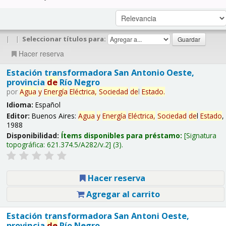
|
|
Seleccionar títulos para:
Hacer reserva
Estación transformadora San Antonio Oeste,
provincia
de
Río Negro
por
Agua
y
Energía
Eléctrica,
Sociedad
de
l
Estado
.
Idioma:
Español
Editor:
Buenos Aires:
Agua
y
Energía
Eléctrica,
Sociedad
de
l
Estado
,
1988
Disponibilidad:
Ítems disponibles para préstamo:
Signatura
topográfica:
621.374.5/A282/v.2
(3).
Hacer reserva
Agregar al carrito
Estación transformadora San Antoni Oeste,
provincia
de
Río Negro