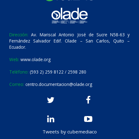
Dirección:
Av. Mariscal Antonio José de Sucre N58-63 y
Fernández Salvador Edif. Olade – San Carlos, Quito –
Ecuador.
Web:
www.olade.org
Teléfono:
(593 2) 259 8122 / 2598 280
Correo:
centro.documentacion@olade.org
Tweets by cubemediaco