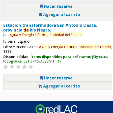
Hacer reserva
Agregar al carrito
Estación transformadora San Antonio Oeste,
provincia
de
Río Negro.
por
Agua
y
Energía
Eléctrica,
Sociedad
de
l
Estado
.
Idioma:
Español
Editor:
Buenos Aires:
Agua
y
Energía
Eléctrica,
Sociedad
de
l
Estado
,
1998
Disponibilidad:
Ítems disponibles para préstamo:
Signatura
topográfica:
621.374.5/A282/v.1
(1).
Hacer reserva
Agregar al carrito