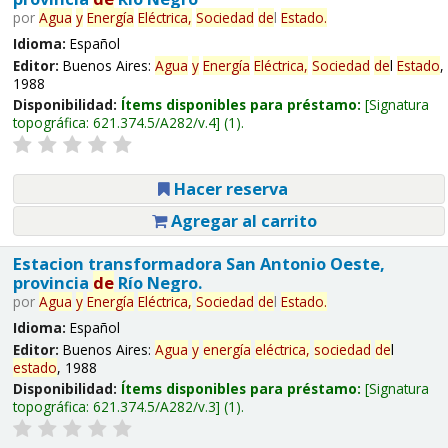
por
Agua
y
Energía
Eléctrica,
Sociedad
de
l
Estado
.
Idioma:
Español
Editor:
Buenos Aires:
Agua
y
Energía
Eléctrica,
Sociedad
de
l
Estado
,
1988
Disponibilidad:
Ítems disponibles para préstamo:
Signatura
topográfica:
621.374.5/A282/v.4
(1).
Hacer reserva
Agregar al carrito
Estacion transformadora San Antonio Oeste,
provincia
de
Río Negro.
por
Agua
y
Energía
Eléctrica,
Sociedad
de
l
Estado
.
Idioma:
Español
Editor:
Buenos Aires:
Agua
y
energía
eléctrica,
sociedad
de
l
estado
, 1988
Disponibilidad:
Ítems disponibles para préstamo:
Signatura
topográfica:
621.374.5/A282/v.3
(1).