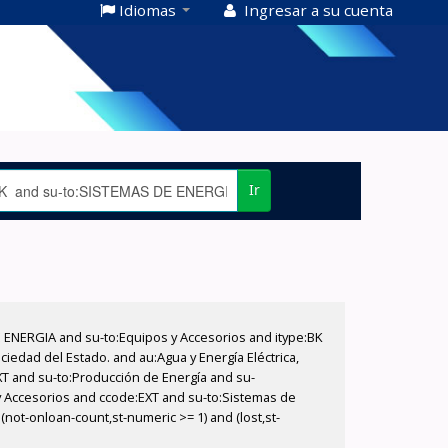
Idiomas
Ingresar a su cuenta
Ir
E ENERGIA and su-to:Equipos y Accesorios and itype:BK
iedad del Estado. and au:Agua y Energía Eléctrica,
XT and su-to:Producción de Energía and su-
 y Accesorios and ccode:EXT and su-to:Sistemas de
(not-onloan-count,st-numeric >= 1) and (lost,st-