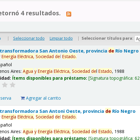
tornó 4 resultados.
|
Seleccionar todo
Limpiar todo
|
Seleccionar títulos para:
o
 transformadora San Antonio Oeste, provincia
de
Río Negro
y
Energía
Eléctrica,
Sociedad
de
l
Estado
.
spañol
enos Aires:
Agua
y
Energía
Eléctrica,
Sociedad
de
l
Estado
, 1988
lidad:
Ítems disponibles para préstamo:
Signatura topográfica:
62
eserva
Agregar al carrito
 transformadora San Antoni Oeste, provincia
de
Río Negro
y
Energía
Eléctrica,
Sociedad
de
l
Estado
.
spañol
enos Aires:
Agua
y
Energía
Eléctrica,
Sociedad
de
l
Estado
, 1988
lidad:
Ítems disponibles para préstamo:
Signatura topográfica:
62