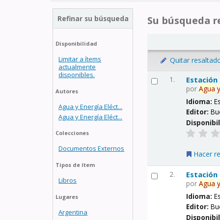
Refinar su búsqueda
Su búsqueda re
Disponibilidad
Limitar a ítems
Quitar resaltad
actualmente
disponibles.
1.
Estación
por
Agua
Autores
Idioma:
E
Agua y Energía Eléct...
Editor:
Bu
Agua y Energía Eléct...
Disponibi
Colecciones
Documentos Externos
Hacer r
Tipos de ítem
2.
Estación
Libros
por
Agua
Idioma:
E
Lugares
Editor:
Bu
Argentina
Disponibi