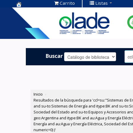
Carrito
Listas
Centro de
Documentación
OLADE -
Buscar
Inicio
›
Resultados de la búsqueda para 'ccl=su:"Sistemas de E
and su-to:Sistemas de Energía and itype:BK and su-to:Si
Sociedad del Estado and su-to:Equipos y Accesorios and
geo:Argentina and itype:BK and au:Agua y Energía Eléct
Energía and au:Agua y Energía Eléctrica, Sociedad del Es
numeric=0) )'