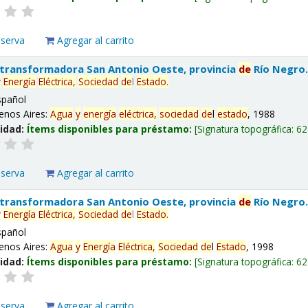
eserva
Agregar al carrito
 transformadora San Antonio Oeste, provincia
de
Río Negro
y
Energía
Eléctrica,
Sociedad
de
l
Estado
.
spañol
enos Aires:
Agua
y
energía
eléctrica,
sociedad
de
l
estado
, 1988
lidad:
Ítems disponibles para préstamo:
Signatura topográfica:
62
eserva
Agregar al carrito
 transformadora San Antonio Oeste, provincia
de
Río Negro
y
Energía
Eléctrica,
Sociedad
de
l
Estado
.
spañol
enos Aires:
Agua
y
Energía
Eléctrica,
Sociedad
de
l
Estado
, 1998
lidad:
Ítems disponibles para préstamo:
Signatura topográfica:
62
eserva
Agregar al carrito