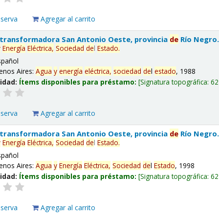
eserva
Agregar al carrito
 transformadora San Antonio Oeste, provincia
de
Río Negro
y
Energía
Eléctrica,
Sociedad
de
l
Estado
.
spañol
enos Aires:
Agua
y
energía
eléctrica,
sociedad
de
l
estado
, 1988
lidad:
Ítems disponibles para préstamo:
Signatura topográfica:
62
eserva
Agregar al carrito
 transformadora San Antonio Oeste, provincia
de
Río Negro
y
Energía
Eléctrica,
Sociedad
de
l
Estado
.
spañol
enos Aires:
Agua
y
Energía
Eléctrica,
Sociedad
de
l
Estado
, 1998
lidad:
Ítems disponibles para préstamo:
Signatura topográfica:
62
eserva
Agregar al carrito