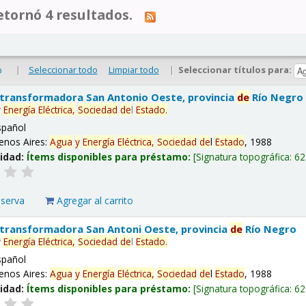
tornó 4 resultados.
|
Seleccionar todo
Limpiar todo
|
Seleccionar títulos para:
o
 transformadora San Antonio Oeste, provincia
de
Río Negro
y
Energía
Eléctrica,
Sociedad
de
l
Estado
.
spañol
enos Aires:
Agua
y
Energía
Eléctrica,
Sociedad
de
l
Estado
, 1988
lidad:
Ítems disponibles para préstamo:
Signatura topográfica:
62
eserva
Agregar al carrito
 transformadora San Antoni Oeste, provincia
de
Río Negro
y
Energía
Eléctrica,
Sociedad
de
l
Estado
.
spañol
enos Aires:
Agua
y
Energía
Eléctrica,
Sociedad
de
l
Estado
, 1988
lidad:
Ítems disponibles para préstamo:
Signatura topográfica:
62