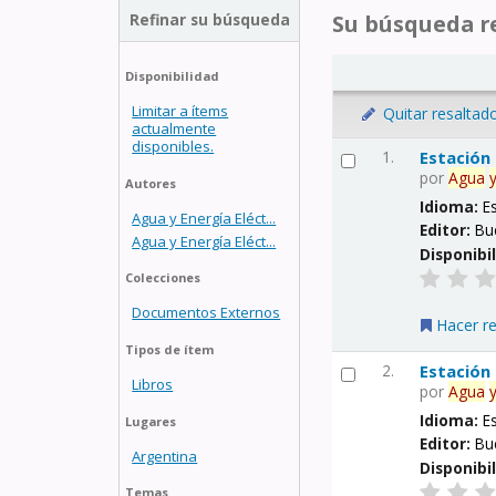
Refinar su búsqueda
Su búsqueda re
Disponibilidad
Limitar a ítems
Quitar resaltad
actualmente
disponibles.
1.
Estación
por
Agua
Autores
Idioma:
E
Agua y Energía Eléct...
Editor:
Bu
Agua y Energía Eléct...
Disponibi
Colecciones
Documentos Externos
Hacer r
Tipos de ítem
2.
Estación
Libros
por
Agua
Idioma:
E
Lugares
Editor:
Bu
Argentina
Disponibi
Temas