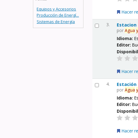
Equipos y Accesorios
Hacer r
Producción de Energí...
Sistemas de Energía
3.
Estacion
por
Agua
Idioma:
E
Editor:
Bu
Disponibi
Hacer r
4.
Estación
por
Agua
Idioma:
E
Editor:
Bu
Disponibi
Hacer r