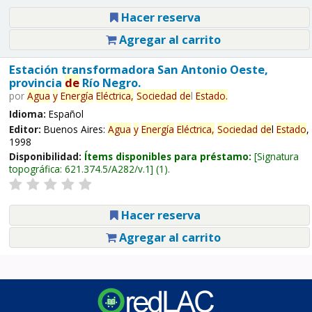
Hacer reserva
Agregar al carrito
Estación transformadora San Antonio Oeste,
provincia
de
Río Negro.
por
Agua
y
Energía
Eléctrica,
Sociedad
de
l
Estado
.
Idioma:
Español
Editor:
Buenos Aires:
Agua
y
Energía
Eléctrica,
Sociedad
de
l
Estado
,
1998
Disponibilidad:
Ítems disponibles para préstamo:
Signatura
topográfica:
621.374.5/A282/v.1
(1).
Hacer reserva
Agregar al carrito