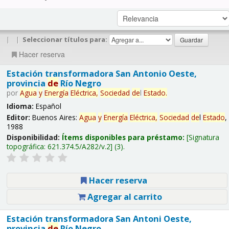
|
|
Seleccionar títulos para:
Hacer reserva
Estación transformadora San Antonio Oeste,
provincia
de
Río Negro
por
Agua
y
Energía
Eléctrica,
Sociedad
de
l
Estado
.
Idioma:
Español
Editor:
Buenos Aires:
Agua
y
Energía
Eléctrica,
Sociedad
de
l
Estado
,
1988
Disponibilidad:
Ítems disponibles para préstamo:
Signatura
topográfica:
621.374.5/A282/v.2
(3).
Hacer reserva
Agregar al carrito
Estación transformadora San Antoni Oeste,
provincia
de
Río Negro