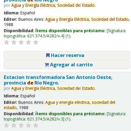
por
Agua
y
Energía
Eléctrica,
Sociedad
de
l
Estado
.
Idioma:
Español
Editor:
Buenos Aires:
Agua
y
Energía
Eléctrica,
Sociedad
de
l
Estado
,
1988
Disponibilidad:
Ítems disponibles para préstamo:
Signatura
topográfica:
621.374.5/A282/v.4
(1).
Hacer reserva
Agregar al carrito
Estacion transformadora San Antonio Oeste,
provincia
de
Río Negro.
por
Agua
y
Energía
Eléctrica,
Sociedad
de
l
Estado
.
Idioma:
Español
Editor:
Buenos Aires:
Agua
y
energía
eléctrica,
sociedad
de
l
estado
, 1988
Disponibilidad:
Ítems disponibles para préstamo:
Signatura
topográfica:
621.374.5/A282/v.3
(1).