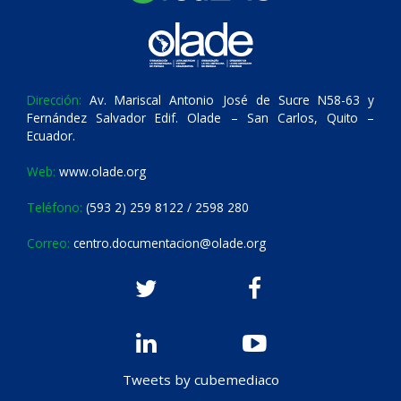
Dirección:
Av. Mariscal Antonio José de Sucre N58-63 y
Fernández Salvador Edif. Olade – San Carlos, Quito –
Ecuador.
Web:
www.olade.org
Teléfono:
(593 2) 259 8122 / 2598 280
Correo:
centro.documentacion@olade.org
Tweets by cubemediaco