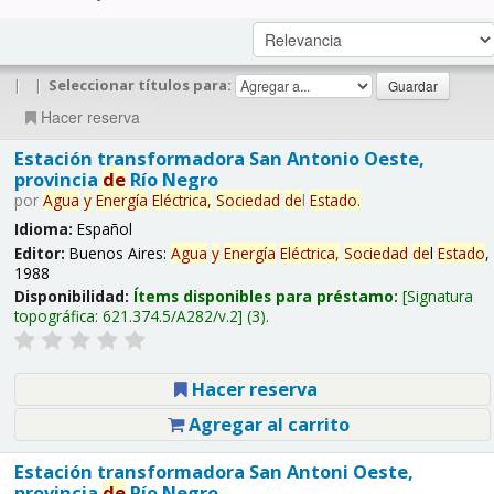
|
|
Seleccionar títulos para:
Hacer reserva
Estación transformadora San Antonio Oeste,
provincia
de
Río Negro
por
Agua
y
Energía
Eléctrica,
Sociedad
de
l
Estado
.
Idioma:
Español
Editor:
Buenos Aires:
Agua
y
Energía
Eléctrica,
Sociedad
de
l
Estado
,
1988
Disponibilidad:
Ítems disponibles para préstamo:
Signatura
topográfica:
621.374.5/A282/v.2
(3).
Hacer reserva
Agregar al carrito
Estación transformadora San Antoni Oeste,
provincia
de
Río Negro