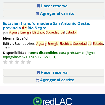
Hacer reserva
Agregar al carrito
Estación transformadora San Antonio Oeste,
provincia
de
Río Negro.
por
Agua
y
Energía
Eléctrica,
Sociedad
de
l
Estado
.
Idioma:
Español
Editor:
Buenos Aires:
Agua
y
Energía
Eléctrica,
Sociedad
de
l
Estado
,
1998
Disponibilidad:
Ítems disponibles para préstamo:
Signatura
topográfica:
621.374.5/A282/v.1
(1).
Hacer reserva
Agregar al carrito