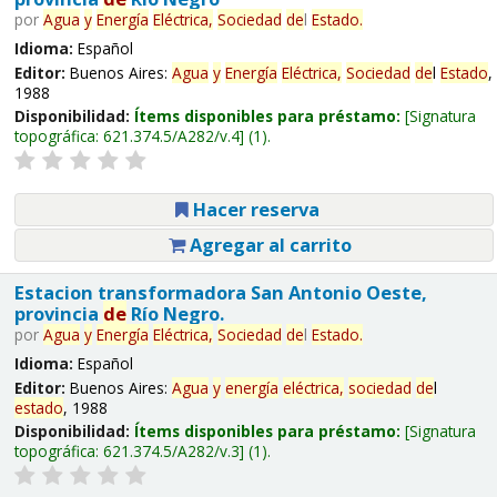
por
Agua
y
Energía
Eléctrica,
Sociedad
de
l
Estado
.
Idioma:
Español
Editor:
Buenos Aires:
Agua
y
Energía
Eléctrica,
Sociedad
de
l
Estado
,
1988
Disponibilidad:
Ítems disponibles para préstamo:
Signatura
topográfica:
621.374.5/A282/v.4
(1).
Hacer reserva
Agregar al carrito
Estacion transformadora San Antonio Oeste,
provincia
de
Río Negro.
por
Agua
y
Energía
Eléctrica,
Sociedad
de
l
Estado
.
Idioma:
Español
Editor:
Buenos Aires:
Agua
y
energía
eléctrica,
sociedad
de
l
estado
, 1988
Disponibilidad:
Ítems disponibles para préstamo:
Signatura
topográfica:
621.374.5/A282/v.3
(1).