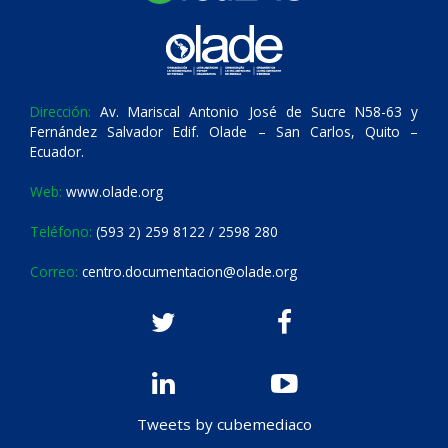
Dirección:
Av. Mariscal Antonio José de Sucre N58-63 y
Fernández Salvador Edif. Olade – San Carlos, Quito –
Ecuador.
Web:
www.olade.org
Teléfono:
(593 2) 259 8122 / 2598 280
Correo:
centro.documentacion@olade.org
Tweets by cubemediaco