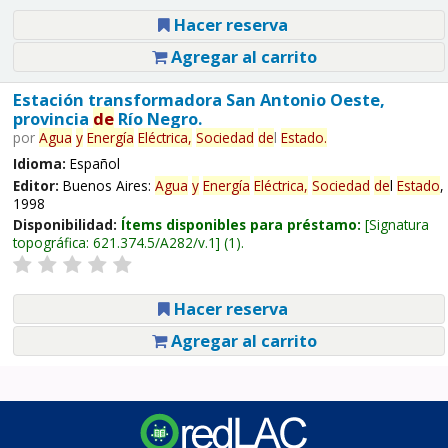
Hacer reserva
Agregar al carrito
Estación transformadora San Antonio Oeste,
provincia
de
Río Negro.
por
Agua
y
Energía
Eléctrica,
Sociedad
de
l
Estado
.
Idioma:
Español
Editor:
Buenos Aires:
Agua
y
Energía
Eléctrica,
Sociedad
de
l
Estado
,
1998
Disponibilidad:
Ítems disponibles para préstamo:
Signatura
topográfica:
621.374.5/A282/v.1
(1).
Hacer reserva
Agregar al carrito