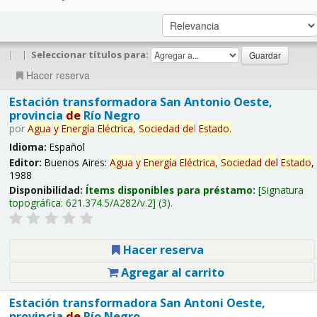
|
|
Seleccionar títulos para:
Hacer reserva
Estación transformadora San Antonio Oeste,
provincia
de
Río Negro
por
Agua
y
Energía
Eléctrica,
Sociedad
de
l
Estado
.
Idioma:
Español
Editor:
Buenos Aires:
Agua
y
Energía
Eléctrica,
Sociedad
de
l
Estado
,
1988
Disponibilidad:
Ítems disponibles para préstamo:
Signatura
topográfica:
621.374.5/A282/v.2
(3).
Hacer reserva
Agregar al carrito
Estación transformadora San Antoni Oeste,
provincia
de
Río Negro