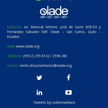
Dirección:
Av. Mariscal Antonio José de Sucre N58-63 y
Fernández Salvador Edif. Olade – San Carlos, Quito –
Ecuador.
Web:
www.olade.org
Teléfono:
(593 2) 259 8122 / 2598 280
Correo:
centro.documentacion@olade.org
Tweets by cubemediaco