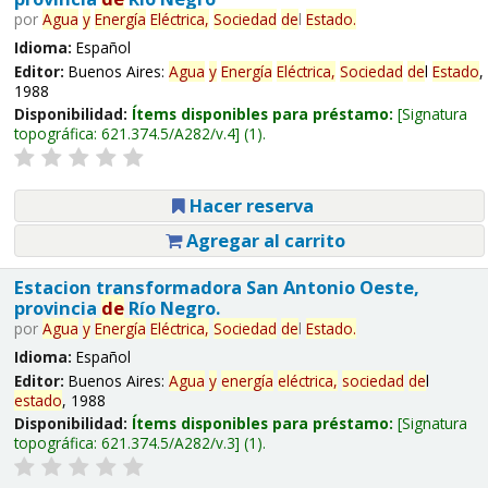
por
Agua
y
Energía
Eléctrica,
Sociedad
de
l
Estado
.
Idioma:
Español
Editor:
Buenos Aires:
Agua
y
Energía
Eléctrica,
Sociedad
de
l
Estado
,
1988
Disponibilidad:
Ítems disponibles para préstamo:
Signatura
topográfica:
621.374.5/A282/v.4
(1).
Hacer reserva
Agregar al carrito
Estacion transformadora San Antonio Oeste,
provincia
de
Río Negro.
por
Agua
y
Energía
Eléctrica,
Sociedad
de
l
Estado
.
Idioma:
Español
Editor:
Buenos Aires:
Agua
y
energía
eléctrica,
sociedad
de
l
estado
, 1988
Disponibilidad:
Ítems disponibles para préstamo:
Signatura
topográfica:
621.374.5/A282/v.3
(1).