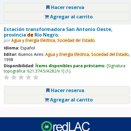
Hacer reserva
Agregar al carrito
Estación transformadora San Antonio Oeste,
provincia
de
Río Negro.
por
Agua
y
Energía
Eléctrica,
Sociedad
de
l
Estado
.
Idioma:
Español
Editor:
Buenos Aires:
Agua
y
Energía
Eléctrica,
Sociedad
de
l
Estado
,
1998
Disponibilidad:
Ítems disponibles para préstamo:
Signatura
topográfica:
621.374.5/A282/v.1
(1).
Hacer reserva
Agregar al carrito