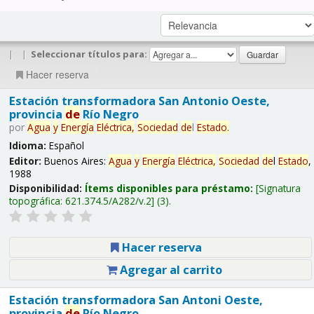
|
|
Seleccionar títulos para:
Hacer reserva
Estación transformadora San Antonio Oeste,
provincia
de
Río Negro
por
Agua
y
Energía
Eléctrica,
Sociedad
de
l
Estado
.
Idioma:
Español
Editor:
Buenos Aires:
Agua
y
Energía
Eléctrica,
Sociedad
de
l
Estado
,
1988
Disponibilidad:
Ítems disponibles para préstamo:
Signatura
topográfica:
621.374.5/A282/v.2
(3).
Hacer reserva
Agregar al carrito
Estación transformadora San Antoni Oeste,
provincia
de
Río Negro