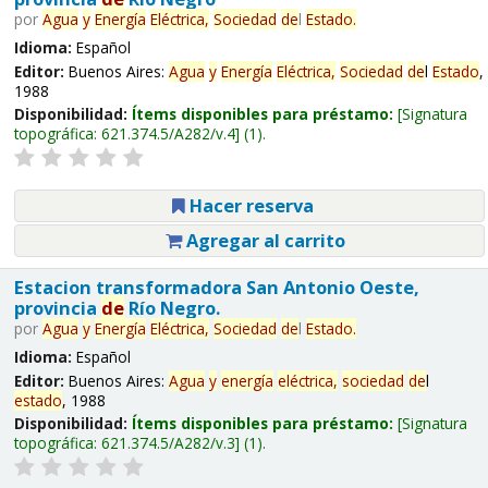
por
Agua
y
Energía
Eléctrica,
Sociedad
de
l
Estado
.
Idioma:
Español
Editor:
Buenos Aires:
Agua
y
Energía
Eléctrica,
Sociedad
de
l
Estado
,
1988
Disponibilidad:
Ítems disponibles para préstamo:
Signatura
topográfica:
621.374.5/A282/v.4
(1).
Hacer reserva
Agregar al carrito
Estacion transformadora San Antonio Oeste,
provincia
de
Río Negro.
por
Agua
y
Energía
Eléctrica,
Sociedad
de
l
Estado
.
Idioma:
Español
Editor:
Buenos Aires:
Agua
y
energía
eléctrica,
sociedad
de
l
estado
, 1988
Disponibilidad:
Ítems disponibles para préstamo:
Signatura
topográfica:
621.374.5/A282/v.3
(1).