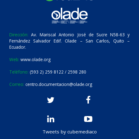
Dirección:
Av. Mariscal Antonio José de Sucre N58-63 y
Fernández Salvador Edif. Olade – San Carlos, Quito –
Ecuador.
Web:
www.olade.org
Teléfono:
(593 2) 259 8122 / 2598 280
Correo:
centro.documentacion@olade.org
Tweets by cubemediaco