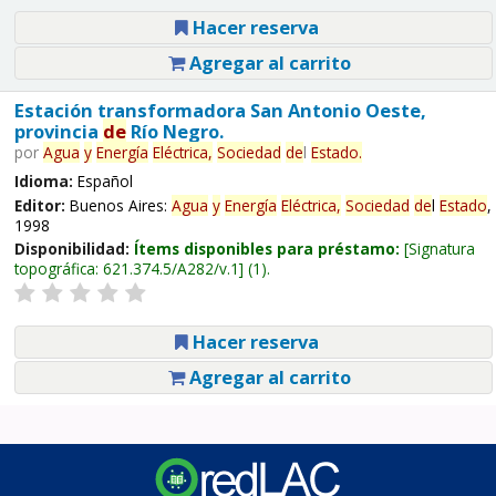
Hacer reserva
Agregar al carrito
Estación transformadora San Antonio Oeste,
provincia
de
Río Negro.
por
Agua
y
Energía
Eléctrica,
Sociedad
de
l
Estado
.
Idioma:
Español
Editor:
Buenos Aires:
Agua
y
Energía
Eléctrica,
Sociedad
de
l
Estado
,
1998
Disponibilidad:
Ítems disponibles para préstamo:
Signatura
topográfica:
621.374.5/A282/v.1
(1).
Hacer reserva
Agregar al carrito