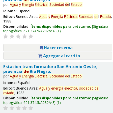
por
Agua
y
Energía
Eléctrica,
Sociedad
de
l
Estado
.
Idioma:
Español
Editor:
Buenos Aires:
Agua
y
Energía
Eléctrica,
Sociedad
de
l
Estado
,
1988
Disponibilidad:
Ítems disponibles para préstamo:
Signatura
topográfica:
621.374.5/A282/v.4
(1).
Hacer reserva
Agregar al carrito
Estacion transformadora San Antonio Oeste,
provincia
de
Río Negro.
por
Agua
y
Energía
Eléctrica,
Sociedad
de
l
Estado
.
Idioma:
Español
Editor:
Buenos Aires:
Agua
y
energía
eléctrica,
sociedad
de
l
estado
, 1988
Disponibilidad:
Ítems disponibles para préstamo:
Signatura
topográfica:
621.374.5/A282/v.3
(1).