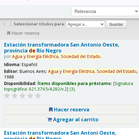
|
|
Seleccionar títulos para:
Hacer reserva
Estación transformadora San Antonio Oeste,
provincia
de
Río Negro
por
Agua
y
Energía
Eléctrica,
Sociedad
de
l
Estado
.
Idioma:
Español
Editor:
Buenos Aires:
Agua
y
Energía
Eléctrica,
Sociedad
de
l
Estado
,
1988
Disponibilidad:
Ítems disponibles para préstamo:
Signatura
topográfica:
621.374.5/A282/v.2
(3).
Hacer reserva
Agregar al carrito
Estación transformadora San Antoni Oeste,
provincia
de
Río Negro