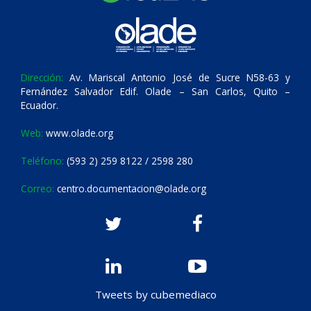
Dirección:
Av. Mariscal Antonio José de Sucre N58-63 y
Fernández Salvador Edif. Olade – San Carlos, Quito –
Ecuador.
Web:
www.olade.org
Teléfono:
(593 2) 259 8122 / 2598 280
Correo:
centro.documentacion@olade.org
Tweets by cubemediaco