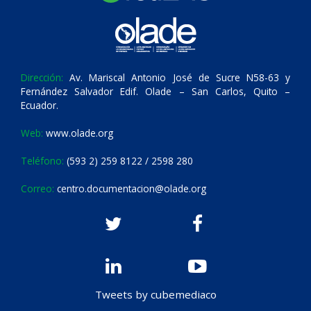
Dirección:
Av. Mariscal Antonio José de Sucre N58-63 y
Fernández Salvador Edif. Olade – San Carlos, Quito –
Ecuador.
Web:
www.olade.org
Teléfono:
(593 2) 259 8122 / 2598 280
Correo:
centro.documentacion@olade.org
Tweets by cubemediaco