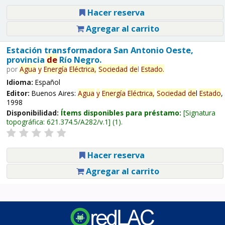
Hacer reserva
Agregar al carrito
Estación transformadora San Antonio Oeste,
provincia
de
Río Negro.
por
Agua
y
Energía
Eléctrica,
Sociedad
de
l
Estado
.
Idioma:
Español
Editor:
Buenos Aires:
Agua
y
Energía
Eléctrica,
Sociedad
de
l
Estado
,
1998
Disponibilidad:
Ítems disponibles para préstamo:
Signatura
topográfica:
621.374.5/A282/v.1
(1).
Hacer reserva
Agregar al carrito