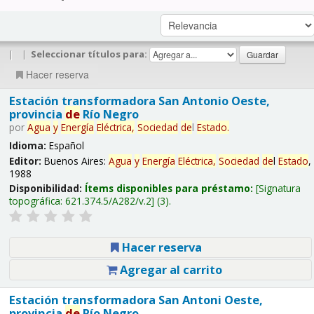
|
|
Seleccionar títulos para:
Hacer reserva
Estación transformadora San Antonio Oeste,
provincia
de
Río Negro
por
Agua
y
Energía
Eléctrica,
Sociedad
de
l
Estado
.
Idioma:
Español
Editor:
Buenos Aires:
Agua
y
Energía
Eléctrica,
Sociedad
de
l
Estado
,
1988
Disponibilidad:
Ítems disponibles para préstamo:
Signatura
topográfica:
621.374.5/A282/v.2
(3).
Hacer reserva
Agregar al carrito
Estación transformadora San Antoni Oeste,
provincia
de
Río Negro