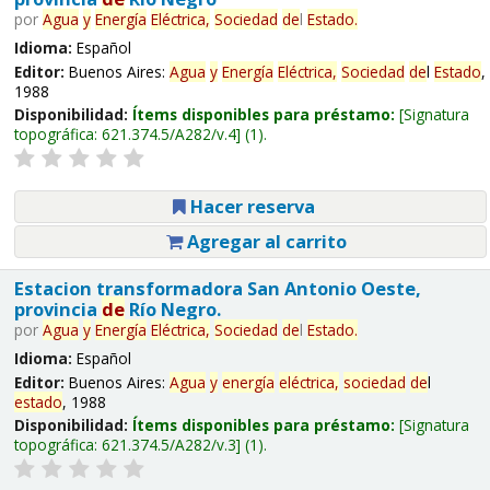
por
Agua
y
Energía
Eléctrica,
Sociedad
de
l
Estado
.
Idioma:
Español
Editor:
Buenos Aires:
Agua
y
Energía
Eléctrica,
Sociedad
de
l
Estado
,
1988
Disponibilidad:
Ítems disponibles para préstamo:
Signatura
topográfica:
621.374.5/A282/v.4
(1).
Hacer reserva
Agregar al carrito
Estacion transformadora San Antonio Oeste,
provincia
de
Río Negro.
por
Agua
y
Energía
Eléctrica,
Sociedad
de
l
Estado
.
Idioma:
Español
Editor:
Buenos Aires:
Agua
y
energía
eléctrica,
sociedad
de
l
estado
, 1988
Disponibilidad:
Ítems disponibles para préstamo:
Signatura
topográfica:
621.374.5/A282/v.3
(1).