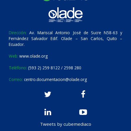
Dirección:
Av. Mariscal Antonio José de Sucre N58-63 y
Fernández Salvador Edif. Olade – San Carlos, Quito –
Ecuador.
Web:
www.olade.org
Teléfono:
(593 2) 259 8122 / 2598 280
Correo:
centro.documentacion@olade.org
Tweets by cubemediaco