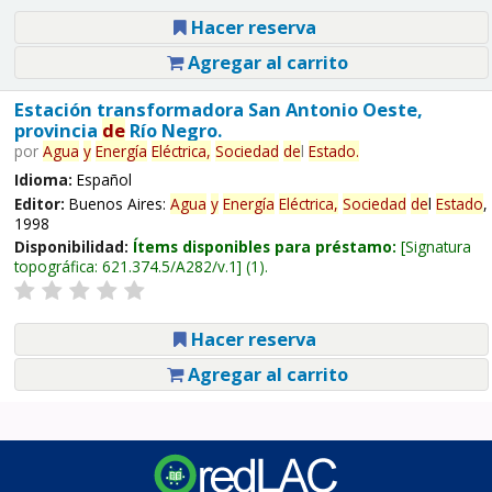
Hacer reserva
Agregar al carrito
Estación transformadora San Antonio Oeste,
provincia
de
Río Negro.
por
Agua
y
Energía
Eléctrica,
Sociedad
de
l
Estado
.
Idioma:
Español
Editor:
Buenos Aires:
Agua
y
Energía
Eléctrica,
Sociedad
de
l
Estado
,
1998
Disponibilidad:
Ítems disponibles para préstamo:
Signatura
topográfica:
621.374.5/A282/v.1
(1).
Hacer reserva
Agregar al carrito