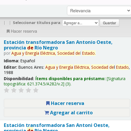
|
|
Seleccionar títulos para:
Hacer reserva
Estación transformadora San Antonio Oeste,
provincia
de
Río Negro
por
Agua
y
Energía
Eléctrica,
Sociedad
de
l
Estado
.
Idioma:
Español
Editor:
Buenos Aires:
Agua
y
Energía
Eléctrica,
Sociedad
de
l
Estado
,
1988
Disponibilidad:
Ítems disponibles para préstamo:
Signatura
topográfica:
621.374.5/A282/v.2
(3).
Hacer reserva
Agregar al carrito
Estación transformadora San Antoni Oeste,
provincia
de
Río Negro