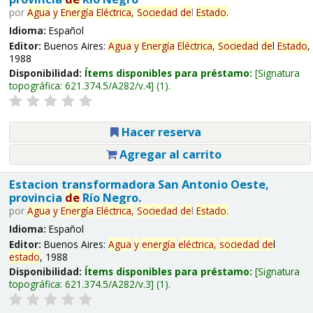
por
Agua
y
Energía
Eléctrica,
Sociedad
de
l
Estado
.
Idioma:
Español
Editor:
Buenos Aires:
Agua
y
Energía
Eléctrica,
Sociedad
de
l
Estado
,
1988
Disponibilidad:
Ítems disponibles para préstamo:
Signatura
topográfica:
621.374.5/A282/v.4
(1).
Hacer reserva
Agregar al carrito
Estacion transformadora San Antonio Oeste,
provincia
de
Río Negro.
por
Agua
y
Energía
Eléctrica,
Sociedad
de
l
Estado
.
Idioma:
Español
Editor:
Buenos Aires:
Agua
y
energía
eléctrica,
sociedad
de
l
estado
, 1988
Disponibilidad:
Ítems disponibles para préstamo:
Signatura
topográfica:
621.374.5/A282/v.3
(1).