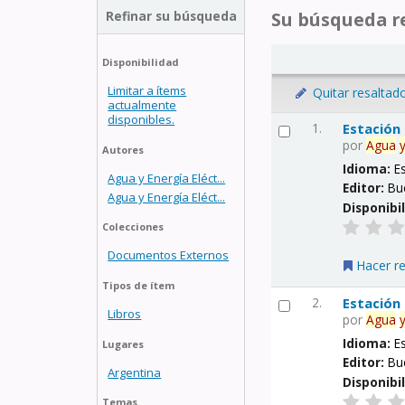
Refinar su búsqueda
Su búsqueda re
Disponibilidad
Limitar a ítems
Quitar resaltad
actualmente
disponibles.
1.
Estación
por
Agua
Autores
Idioma:
E
Agua y Energía Eléct...
Editor:
Bu
Agua y Energía Eléct...
Disponibi
Colecciones
Documentos Externos
Hacer r
Tipos de ítem
2.
Estación
Libros
por
Agua
Idioma:
E
Lugares
Editor:
Bu
Argentina
Disponibi
Temas