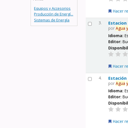
Equipos y Accesorios
Hacer r
Producción de Energí...
Sistemas de Energía
3.
Estacion
por
Agua
Idioma:
E
Editor:
Bu
Disponibi
Hacer r
4.
Estación
por
Agua
Idioma:
E
Editor:
Bu
Disponibi
Hacer r