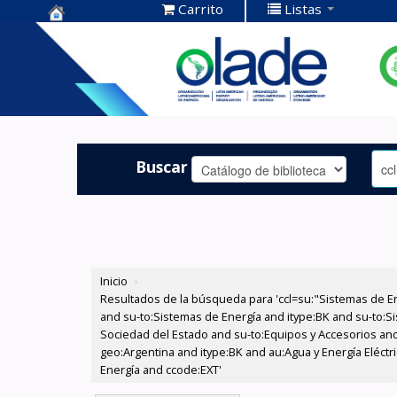
Carrito
Listas
Centro de
Documentación
OLADE -
Buscar
Inicio
›
Resultados de la búsqueda para 'ccl=su:"Sistemas de E
and su-to:Sistemas de Energía and itype:BK and su-to:Si
Sociedad del Estado and su-to:Equipos y Accesorios and
geo:Argentina and itype:BK and au:Agua y Energía Eléctr
Energía and ccode:EXT'