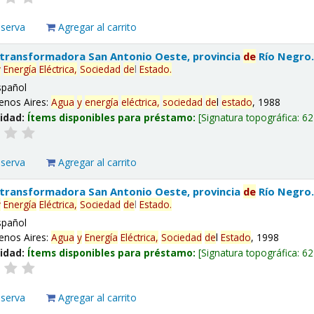
eserva
Agregar al carrito
 transformadora San Antonio Oeste, provincia
de
Río Negro
y
Energía
Eléctrica,
Sociedad
de
l
Estado
.
spañol
enos Aires:
Agua
y
energía
eléctrica,
sociedad
de
l
estado
, 1988
lidad:
Ítems disponibles para préstamo:
Signatura topográfica:
62
eserva
Agregar al carrito
 transformadora San Antonio Oeste, provincia
de
Río Negro
y
Energía
Eléctrica,
Sociedad
de
l
Estado
.
spañol
enos Aires:
Agua
y
Energía
Eléctrica,
Sociedad
de
l
Estado
, 1998
lidad:
Ítems disponibles para préstamo:
Signatura topográfica:
62
eserva
Agregar al carrito