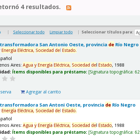
tornó 4 resultados.
|
Seleccionar todo
Limpiar todo
|
Seleccionar títulos para:
o
 transformadora San Antonio Oeste, provincia
de
Río Negro
y
Energía
Eléctrica,
Sociedad
de
l
Estado
.
spañol
enos Aires:
Agua
y
Energía
Eléctrica,
Sociedad
de
l
Estado
, 1988
lidad:
Ítems disponibles para préstamo:
Signatura topográfica:
62
eserva
Agregar al carrito
 transformadora San Antoni Oeste, provincia
de
Río Negro
y
Energía
Eléctrica,
Sociedad
de
l
Estado
.
spañol
enos Aires:
Agua
y
Energía
Eléctrica,
Sociedad
de
l
Estado
, 1988
lidad:
Ítems disponibles para préstamo:
Signatura topográfica:
62