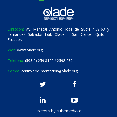
Dirección:
Av. Mariscal Antonio José de Sucre N58-63 y
Fernández Salvador Edif. Olade – San Carlos, Quito –
Ecuador.
Web:
www.olade.org
Teléfono:
(593 2) 259 8122 / 2598 280
Correo:
centro.documentacion@olade.org
Tweets by cubemediaco