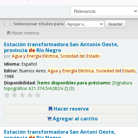
|
|
Seleccionar títulos para:
Hacer reserva
Estación transformadora San Antonio Oeste,
provincia
de
Río Negro
por
Agua
y
Energía
Eléctrica,
Sociedad
de
l
Estado
.
Idioma:
Español
Editor:
Buenos Aires:
Agua
y
Energía
Eléctrica,
Sociedad
de
l
Estado
,
1988
Disponibilidad:
Ítems disponibles para préstamo:
Signatura
topográfica:
621.374.5/A282/v.2
(3).
Hacer reserva
Agregar al carrito
Estación transformadora San Antoni Oeste,
provincia
de
Río Negro