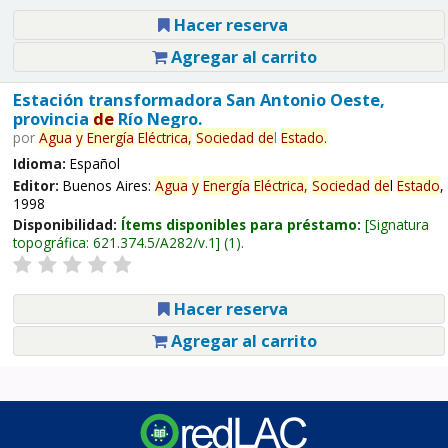
Hacer reserva
Agregar al carrito
Estación transformadora San Antonio Oeste,
provincia
de
Río Negro.
por
Agua
y
Energía
Eléctrica,
Sociedad
de
l
Estado
.
Idioma:
Español
Editor:
Buenos Aires:
Agua
y
Energía
Eléctrica,
Sociedad
de
l
Estado
,
1998
Disponibilidad:
Ítems disponibles para préstamo:
Signatura
topográfica:
621.374.5/A282/v.1
(1).
Hacer reserva
Agregar al carrito