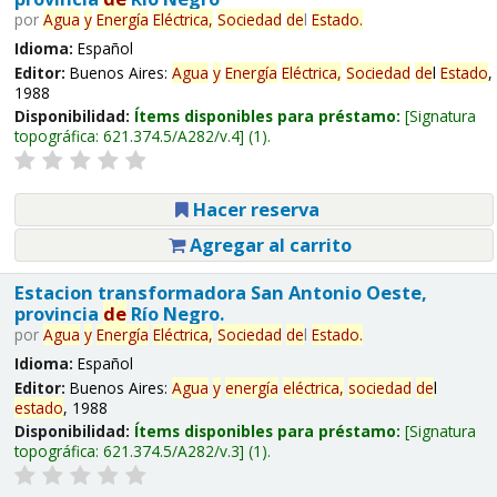
por
Agua
y
Energía
Eléctrica,
Sociedad
de
l
Estado
.
Idioma:
Español
Editor:
Buenos Aires:
Agua
y
Energía
Eléctrica,
Sociedad
de
l
Estado
,
1988
Disponibilidad:
Ítems disponibles para préstamo:
Signatura
topográfica:
621.374.5/A282/v.4
(1).
Hacer reserva
Agregar al carrito
Estacion transformadora San Antonio Oeste,
provincia
de
Río Negro.
por
Agua
y
Energía
Eléctrica,
Sociedad
de
l
Estado
.
Idioma:
Español
Editor:
Buenos Aires:
Agua
y
energía
eléctrica,
sociedad
de
l
estado
, 1988
Disponibilidad:
Ítems disponibles para préstamo:
Signatura
topográfica:
621.374.5/A282/v.3
(1).