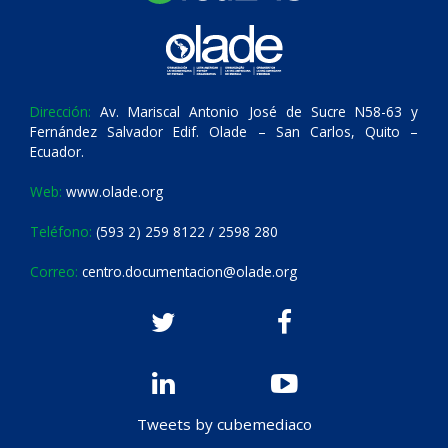
Dirección:
Av. Mariscal Antonio José de Sucre N58-63 y
Fernández Salvador Edif. Olade – San Carlos, Quito –
Ecuador.
Web:
www.olade.org
Teléfono:
(593 2) 259 8122 / 2598 280
Correo:
centro.documentacion@olade.org
Tweets by cubemediaco