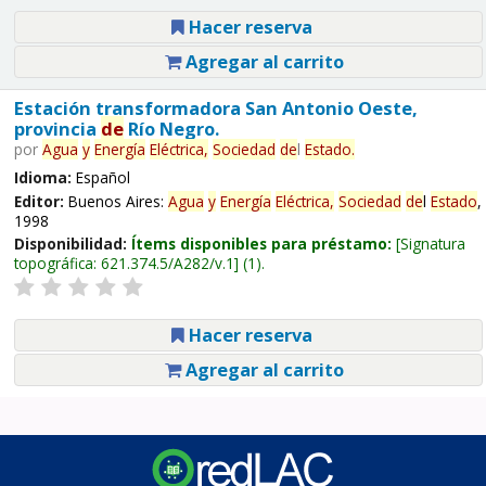
Hacer reserva
Agregar al carrito
Estación transformadora San Antonio Oeste,
provincia
de
Río Negro.
por
Agua
y
Energía
Eléctrica,
Sociedad
de
l
Estado
.
Idioma:
Español
Editor:
Buenos Aires:
Agua
y
Energía
Eléctrica,
Sociedad
de
l
Estado
,
1998
Disponibilidad:
Ítems disponibles para préstamo:
Signatura
topográfica:
621.374.5/A282/v.1
(1).
Hacer reserva
Agregar al carrito