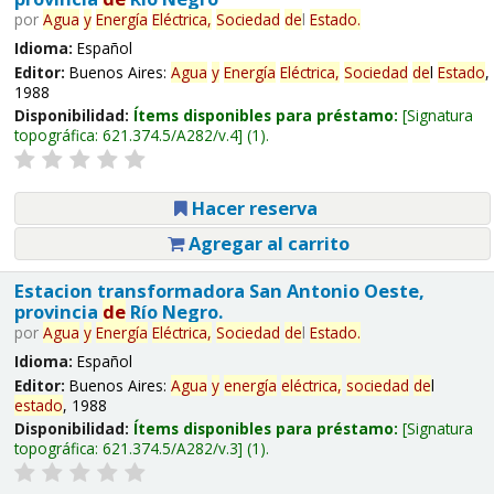
por
Agua
y
Energía
Eléctrica,
Sociedad
de
l
Estado
.
Idioma:
Español
Editor:
Buenos Aires:
Agua
y
Energía
Eléctrica,
Sociedad
de
l
Estado
,
1988
Disponibilidad:
Ítems disponibles para préstamo:
Signatura
topográfica:
621.374.5/A282/v.4
(1).
Hacer reserva
Agregar al carrito
Estacion transformadora San Antonio Oeste,
provincia
de
Río Negro.
por
Agua
y
Energía
Eléctrica,
Sociedad
de
l
Estado
.
Idioma:
Español
Editor:
Buenos Aires:
Agua
y
energía
eléctrica,
sociedad
de
l
estado
, 1988
Disponibilidad:
Ítems disponibles para préstamo:
Signatura
topográfica:
621.374.5/A282/v.3
(1).