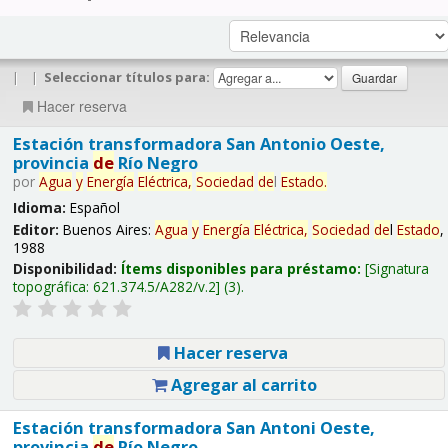
|
|
Seleccionar títulos para:
Hacer reserva
Estación transformadora San Antonio Oeste,
provincia
de
Río Negro
por
Agua
y
Energía
Eléctrica,
Sociedad
de
l
Estado
.
Idioma:
Español
Editor:
Buenos Aires:
Agua
y
Energía
Eléctrica,
Sociedad
de
l
Estado
,
1988
Disponibilidad:
Ítems disponibles para préstamo:
Signatura
topográfica:
621.374.5/A282/v.2
(3).
Hacer reserva
Agregar al carrito
Estación transformadora San Antoni Oeste,
provincia
de
Río Negro