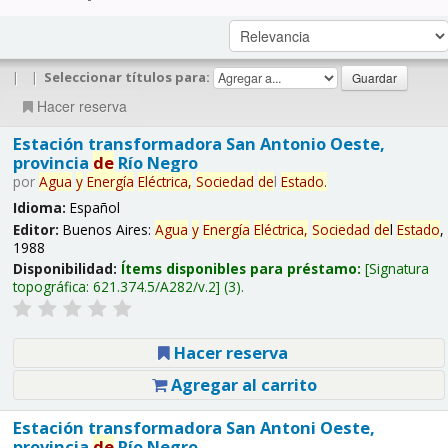
|
|
Seleccionar títulos para:
Hacer reserva
Estación transformadora San Antonio Oeste,
provincia
de
Río Negro
por
Agua
y
Energía
Eléctrica,
Sociedad
de
l
Estado
.
Idioma:
Español
Editor:
Buenos Aires:
Agua
y
Energía
Eléctrica,
Sociedad
de
l
Estado
,
1988
Disponibilidad:
Ítems disponibles para préstamo:
Signatura
topográfica:
621.374.5/A282/v.2
(3).
Hacer reserva
Agregar al carrito
Estación transformadora San Antoni Oeste,
provincia
de
Río Negro