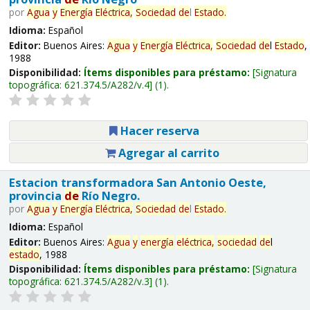
por
Agua
y
Energía
Eléctrica,
Sociedad
de
l
Estado
.
Idioma:
Español
Editor:
Buenos Aires:
Agua
y
Energía
Eléctrica,
Sociedad
de
l
Estado
,
1988
Disponibilidad:
Ítems disponibles para préstamo:
Signatura
topográfica:
621.374.5/A282/v.4
(1).
Hacer reserva
Agregar al carrito
Estacion transformadora San Antonio Oeste,
provincia
de
Río Negro.
por
Agua
y
Energía
Eléctrica,
Sociedad
de
l
Estado
.
Idioma:
Español
Editor:
Buenos Aires:
Agua
y
energía
eléctrica,
sociedad
de
l
estado
, 1988
Disponibilidad:
Ítems disponibles para préstamo:
Signatura
topográfica:
621.374.5/A282/v.3
(1).