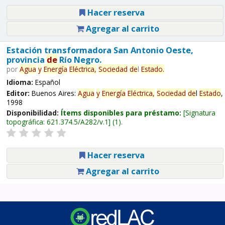
Hacer reserva
Agregar al carrito
Estación transformadora San Antonio Oeste,
provincia
de
Río Negro.
por
Agua
y
Energía
Eléctrica,
Sociedad
de
l
Estado
.
Idioma:
Español
Editor:
Buenos Aires:
Agua
y
Energía
Eléctrica,
Sociedad
de
l
Estado
,
1998
Disponibilidad:
Ítems disponibles para préstamo:
Signatura
topográfica:
621.374.5/A282/v.1
(1).
Hacer reserva
Agregar al carrito