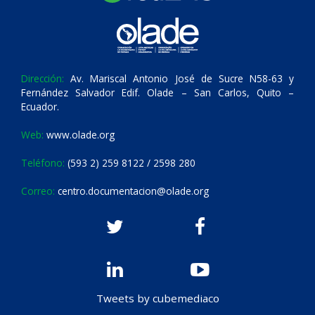
Dirección:
Av. Mariscal Antonio José de Sucre N58-63 y
Fernández Salvador Edif. Olade – San Carlos, Quito –
Ecuador.
Web:
www.olade.org
Teléfono:
(593 2) 259 8122 / 2598 280
Correo:
centro.documentacion@olade.org
Tweets by cubemediaco