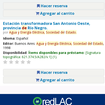
Hacer reserva
Agregar al carrito
Estación transformadora San Antonio Oeste,
provincia
de
Río Negro.
por
Agua
y
Energía
Eléctrica,
Sociedad
de
l
Estado
.
Idioma:
Español
Editor:
Buenos Aires:
Agua
y
Energía
Eléctrica,
Sociedad
de
l
Estado
,
1998
Disponibilidad:
Ítems disponibles para préstamo:
Signatura
topográfica:
621.374.5/A282/v.1
(1).
Hacer reserva
Agregar al carrito