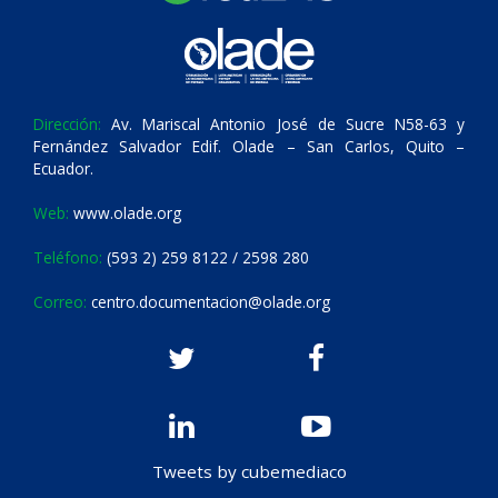
Dirección:
Av. Mariscal Antonio José de Sucre N58-63 y
Fernández Salvador Edif. Olade – San Carlos, Quito –
Ecuador.
Web:
www.olade.org
Teléfono:
(593 2) 259 8122 / 2598 280
Correo:
centro.documentacion@olade.org
Tweets by cubemediaco