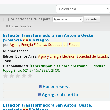
|
|
Seleccionar títulos para:
Hacer reserva
Estación transformadora San Antonio Oeste,
provincia
de
Río Negro
por
Agua
y
Energía
Eléctrica,
Sociedad
de
l
Estado
.
Idioma:
Español
Editor:
Buenos Aires:
Agua
y
Energía
Eléctrica,
Sociedad
de
l
Estado
,
1988
Disponibilidad:
Ítems disponibles para préstamo:
Signatura
topográfica:
621.374.5/A282/v.2
(3).
Hacer reserva
Agregar al carrito
Estación transformadora San Antoni Oeste,
provincia
de
Río Negro