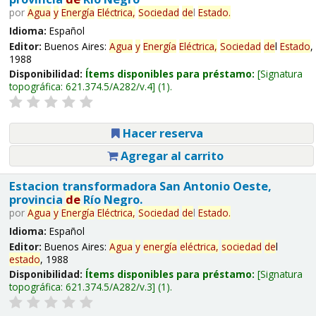
por
Agua
y
Energía
Eléctrica,
Sociedad
de
l
Estado
.
Idioma:
Español
Editor:
Buenos Aires:
Agua
y
Energía
Eléctrica,
Sociedad
de
l
Estado
,
1988
Disponibilidad:
Ítems disponibles para préstamo:
Signatura
topográfica:
621.374.5/A282/v.4
(1).
Hacer reserva
Agregar al carrito
Estacion transformadora San Antonio Oeste,
provincia
de
Río Negro.
por
Agua
y
Energía
Eléctrica,
Sociedad
de
l
Estado
.
Idioma:
Español
Editor:
Buenos Aires:
Agua
y
energía
eléctrica,
sociedad
de
l
estado
, 1988
Disponibilidad:
Ítems disponibles para préstamo:
Signatura
topográfica:
621.374.5/A282/v.3
(1).