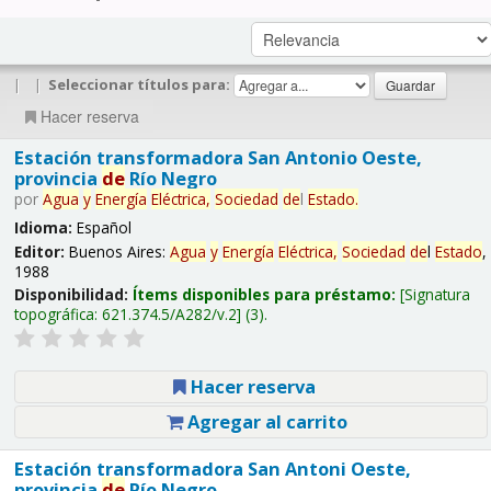
|
|
Seleccionar títulos para:
Hacer reserva
Estación transformadora San Antonio Oeste,
provincia
de
Río Negro
por
Agua
y
Energía
Eléctrica,
Sociedad
de
l
Estado
.
Idioma:
Español
Editor:
Buenos Aires:
Agua
y
Energía
Eléctrica,
Sociedad
de
l
Estado
,
1988
Disponibilidad:
Ítems disponibles para préstamo:
Signatura
topográfica:
621.374.5/A282/v.2
(3).
Hacer reserva
Agregar al carrito
Estación transformadora San Antoni Oeste,
provincia
de
Río Negro