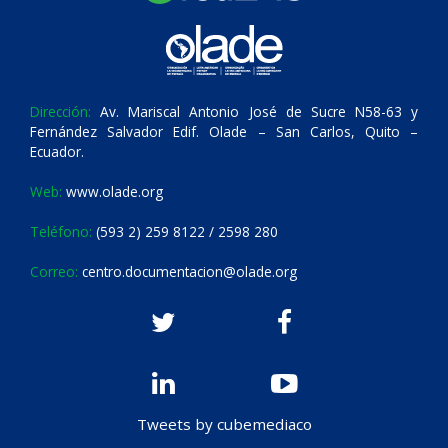
Dirección:
Av. Mariscal Antonio José de Sucre N58-63 y
Fernández Salvador Edif. Olade – San Carlos, Quito –
Ecuador.
Web:
www.olade.org
Teléfono:
(593 2) 259 8122 / 2598 280
Correo:
centro.documentacion@olade.org
Tweets by cubemediaco