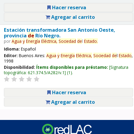
Hacer reserva
Agregar al carrito
Estación transformadora San Antonio Oeste,
provincia
de
Río Negro.
por
Agua
y
Energía
Eléctrica,
Sociedad
de
l
Estado
.
Idioma:
Español
Editor:
Buenos Aires:
Agua
y
Energía
Eléctrica,
Sociedad
de
l
Estado
,
1998
Disponibilidad:
Ítems disponibles para préstamo:
Signatura
topográfica:
621.374.5/A282/v.1
(1).
Hacer reserva
Agregar al carrito