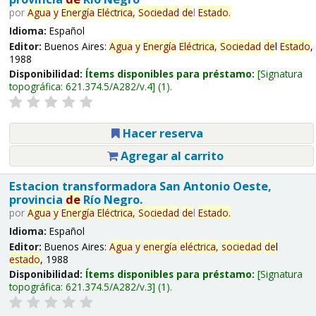
por
Agua
y
Energía
Eléctrica,
Sociedad
de
l
Estado
.
Idioma:
Español
Editor:
Buenos Aires:
Agua
y
Energía
Eléctrica,
Sociedad
de
l
Estado
,
1988
Disponibilidad:
Ítems disponibles para préstamo:
Signatura
topográfica:
621.374.5/A282/v.4
(1).
Hacer reserva
Agregar al carrito
Estacion transformadora San Antonio Oeste,
provincia
de
Río Negro.
por
Agua
y
Energía
Eléctrica,
Sociedad
de
l
Estado
.
Idioma:
Español
Editor:
Buenos Aires:
Agua
y
energía
eléctrica,
sociedad
de
l
estado
, 1988
Disponibilidad:
Ítems disponibles para préstamo:
Signatura
topográfica:
621.374.5/A282/v.3
(1).