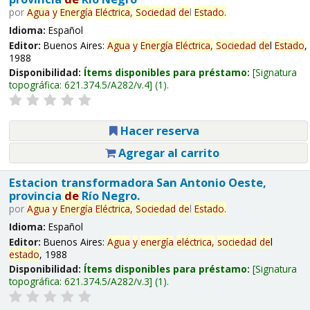
por
Agua
y
Energía
Eléctrica,
Sociedad
de
l
Estado
.
Idioma:
Español
Editor:
Buenos Aires:
Agua
y
Energía
Eléctrica,
Sociedad
de
l
Estado
,
1988
Disponibilidad:
Ítems disponibles para préstamo:
Signatura
topográfica:
621.374.5/A282/v.4
(1).
Hacer reserva
Agregar al carrito
Estacion transformadora San Antonio Oeste,
provincia
de
Río Negro.
por
Agua
y
Energía
Eléctrica,
Sociedad
de
l
Estado
.
Idioma:
Español
Editor:
Buenos Aires:
Agua
y
energía
eléctrica,
sociedad
de
l
estado
, 1988
Disponibilidad:
Ítems disponibles para préstamo:
Signatura
topográfica:
621.374.5/A282/v.3
(1).