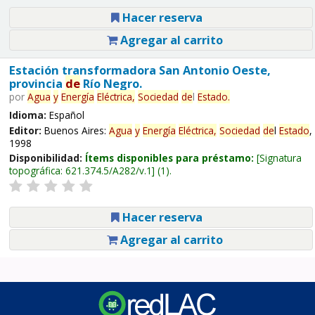
Hacer reserva
Agregar al carrito
Estación transformadora San Antonio Oeste,
provincia
de
Río Negro.
por
Agua
y
Energía
Eléctrica,
Sociedad
de
l
Estado
.
Idioma:
Español
Editor:
Buenos Aires:
Agua
y
Energía
Eléctrica,
Sociedad
de
l
Estado
,
1998
Disponibilidad:
Ítems disponibles para préstamo:
Signatura
topográfica:
621.374.5/A282/v.1
(1).
Hacer reserva
Agregar al carrito