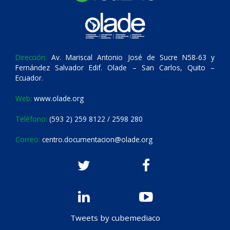
Dirección:
Av. Mariscal Antonio José de Sucre N58-63 y
Fernández Salvador Edif. Olade – San Carlos, Quito –
Ecuador.
Web:
www.olade.org
Teléfono:
(593 2) 259 8122 / 2598 280
Correo:
centro.documentacion@olade.org
Tweets by cubemediaco