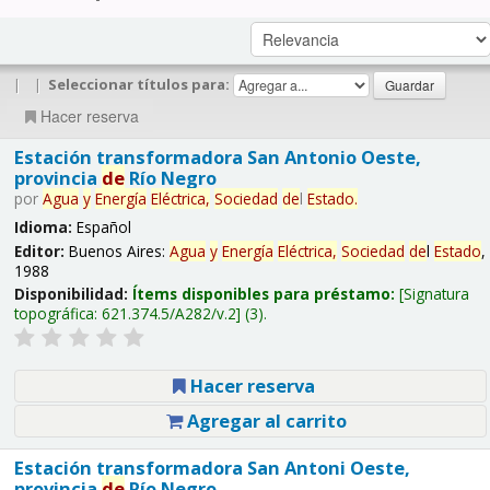
|
|
Seleccionar títulos para:
Hacer reserva
Estación transformadora San Antonio Oeste,
provincia
de
Río Negro
por
Agua
y
Energía
Eléctrica,
Sociedad
de
l
Estado
.
Idioma:
Español
Editor:
Buenos Aires:
Agua
y
Energía
Eléctrica,
Sociedad
de
l
Estado
,
1988
Disponibilidad:
Ítems disponibles para préstamo:
Signatura
topográfica:
621.374.5/A282/v.2
(3).
Hacer reserva
Agregar al carrito
Estación transformadora San Antoni Oeste,
provincia
de
Río Negro