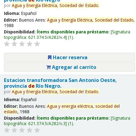
por
Agua
y
Energía
Eléctrica,
Sociedad
de
l
Estado
.
Idioma:
Español
Editor:
Buenos Aires:
Agua
y
Energía
Eléctrica,
Sociedad
de
l
Estado
,
1988
Disponibilidad:
Ítems disponibles para préstamo:
Signatura
topográfica:
621.374.5/A282/v.4
(1).
Hacer reserva
Agregar al carrito
Estacion transformadora San Antonio Oeste,
provincia
de
Río Negro.
por
Agua
y
Energía
Eléctrica,
Sociedad
de
l
Estado
.
Idioma:
Español
Editor:
Buenos Aires:
Agua
y
energía
eléctrica,
sociedad
de
l
estado
, 1988
Disponibilidad:
Ítems disponibles para préstamo:
Signatura
topográfica:
621.374.5/A282/v.3
(1).