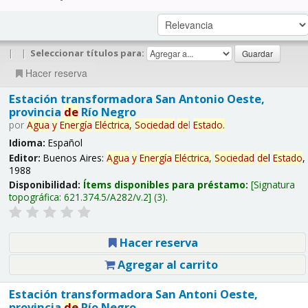
|
|
Seleccionar títulos para:
Hacer reserva
Estación transformadora San Antonio Oeste,
provincia
de
Río Negro
por
Agua
y
Energía
Eléctrica,
Sociedad
de
l
Estado
.
Idioma:
Español
Editor:
Buenos Aires:
Agua
y
Energía
Eléctrica,
Sociedad
de
l
Estado
,
1988
Disponibilidad:
Ítems disponibles para préstamo:
Signatura
topográfica:
621.374.5/A282/v.2
(3).
Hacer reserva
Agregar al carrito
Estación transformadora San Antoni Oeste,
provincia
de
Río Negro