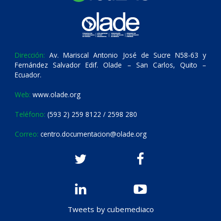
Dirección:
Av. Mariscal Antonio José de Sucre N58-63 y
Fernández Salvador Edif. Olade – San Carlos, Quito –
Ecuador.
Web:
www.olade.org
Teléfono:
(593 2) 259 8122 / 2598 280
Correo:
centro.documentacion@olade.org
Tweets by cubemediaco