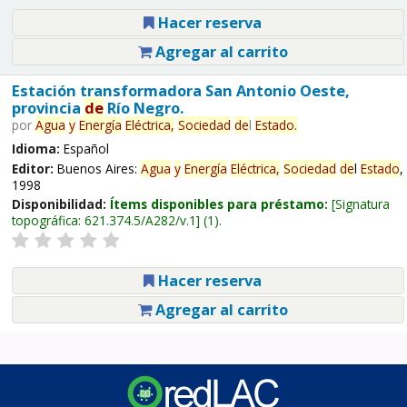
Hacer reserva
Agregar al carrito
Estación transformadora San Antonio Oeste,
provincia
de
Río Negro.
por
Agua
y
Energía
Eléctrica,
Sociedad
de
l
Estado
.
Idioma:
Español
Editor:
Buenos Aires:
Agua
y
Energía
Eléctrica,
Sociedad
de
l
Estado
,
1998
Disponibilidad:
Ítems disponibles para préstamo:
Signatura
topográfica:
621.374.5/A282/v.1
(1).
Hacer reserva
Agregar al carrito