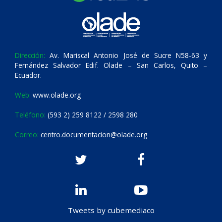
Dirección:
Av. Mariscal Antonio José de Sucre N58-63 y
Fernández Salvador Edif. Olade – San Carlos, Quito –
Ecuador.
Web:
www.olade.org
Teléfono:
(593 2) 259 8122 / 2598 280
Correo:
centro.documentacion@olade.org
Tweets by cubemediaco