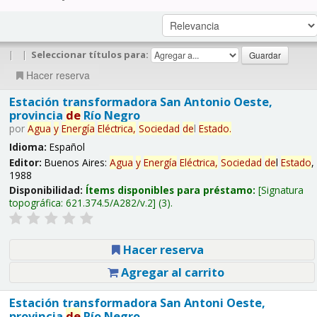
|
|
Seleccionar títulos para:
Hacer reserva
Estación transformadora San Antonio Oeste,
provincia
de
Río Negro
por
Agua
y
Energía
Eléctrica,
Sociedad
de
l
Estado
.
Idioma:
Español
Editor:
Buenos Aires:
Agua
y
Energía
Eléctrica,
Sociedad
de
l
Estado
,
1988
Disponibilidad:
Ítems disponibles para préstamo:
Signatura
topográfica:
621.374.5/A282/v.2
(3).
Hacer reserva
Agregar al carrito
Estación transformadora San Antoni Oeste,
provincia
de
Río Negro