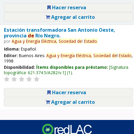
Hacer reserva
Agregar al carrito
Estación transformadora San Antonio Oeste,
provincia
de
Río Negro.
por
Agua
y
Energía
Eléctrica,
Sociedad
de
l
Estado
.
Idioma:
Español
Editor:
Buenos Aires:
Agua
y
Energía
Eléctrica,
Sociedad
de
l
Estado
,
1998
Disponibilidad:
Ítems disponibles para préstamo:
Signatura
topográfica:
621.374.5/A282/v.1
(1).
Hacer reserva
Agregar al carrito