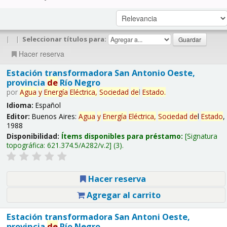
|
|
Seleccionar títulos para:
Hacer reserva
Estación transformadora San Antonio Oeste,
provincia
de
Río Negro
por
Agua
y
Energía
Eléctrica,
Sociedad
de
l
Estado
.
Idioma:
Español
Editor:
Buenos Aires:
Agua
y
Energía
Eléctrica,
Sociedad
de
l
Estado
,
1988
Disponibilidad:
Ítems disponibles para préstamo:
Signatura
topográfica:
621.374.5/A282/v.2
(3).
Hacer reserva
Agregar al carrito
Estación transformadora San Antoni Oeste,
provincia
de
Río Negro