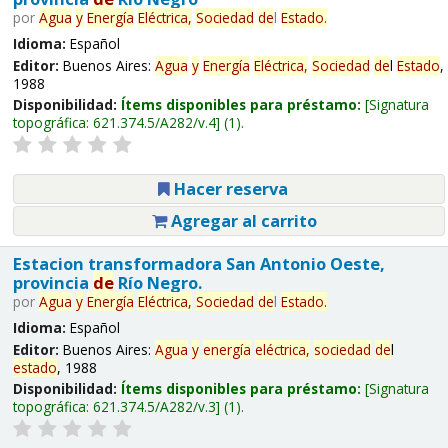
por
Agua
y
Energía
Eléctrica,
Sociedad
de
l
Estado
.
Idioma:
Español
Editor:
Buenos Aires:
Agua
y
Energía
Eléctrica,
Sociedad
de
l
Estado
,
1988
Disponibilidad:
Ítems disponibles para préstamo:
Signatura
topográfica:
621.374.5/A282/v.4
(1).
Hacer reserva
Agregar al carrito
Estacion transformadora San Antonio Oeste,
provincia
de
Río Negro.
por
Agua
y
Energía
Eléctrica,
Sociedad
de
l
Estado
.
Idioma:
Español
Editor:
Buenos Aires:
Agua
y
energía
eléctrica,
sociedad
de
l
estado
, 1988
Disponibilidad:
Ítems disponibles para préstamo:
Signatura
topográfica:
621.374.5/A282/v.3
(1).