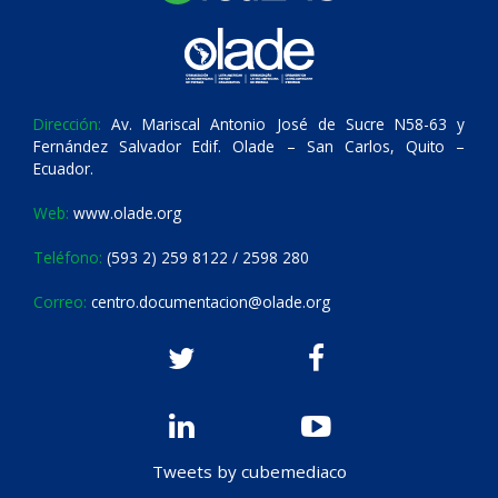
Dirección:
Av. Mariscal Antonio José de Sucre N58-63 y
Fernández Salvador Edif. Olade – San Carlos, Quito –
Ecuador.
Web:
www.olade.org
Teléfono:
(593 2) 259 8122 / 2598 280
Correo:
centro.documentacion@olade.org
Tweets by cubemediaco