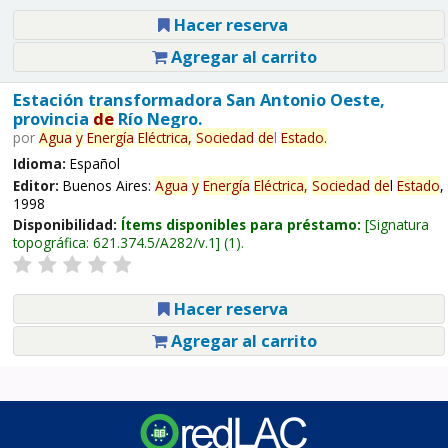
Hacer reserva
Agregar al carrito
Estación transformadora San Antonio Oeste,
provincia
de
Río Negro.
por
Agua
y
Energía
Eléctrica,
Sociedad
de
l
Estado
.
Idioma:
Español
Editor:
Buenos Aires:
Agua
y
Energía
Eléctrica,
Sociedad
de
l
Estado
,
1998
Disponibilidad:
Ítems disponibles para préstamo:
Signatura
topográfica:
621.374.5/A282/v.1
(1).
Hacer reserva
Agregar al carrito