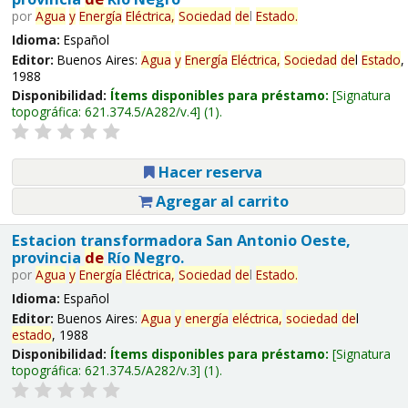
por
Agua
y
Energía
Eléctrica,
Sociedad
de
l
Estado
.
Idioma:
Español
Editor:
Buenos Aires:
Agua
y
Energía
Eléctrica,
Sociedad
de
l
Estado
,
1988
Disponibilidad:
Ítems disponibles para préstamo:
Signatura
topográfica:
621.374.5/A282/v.4
(1).
Hacer reserva
Agregar al carrito
Estacion transformadora San Antonio Oeste,
provincia
de
Río Negro.
por
Agua
y
Energía
Eléctrica,
Sociedad
de
l
Estado
.
Idioma:
Español
Editor:
Buenos Aires:
Agua
y
energía
eléctrica,
sociedad
de
l
estado
, 1988
Disponibilidad:
Ítems disponibles para préstamo:
Signatura
topográfica:
621.374.5/A282/v.3
(1).