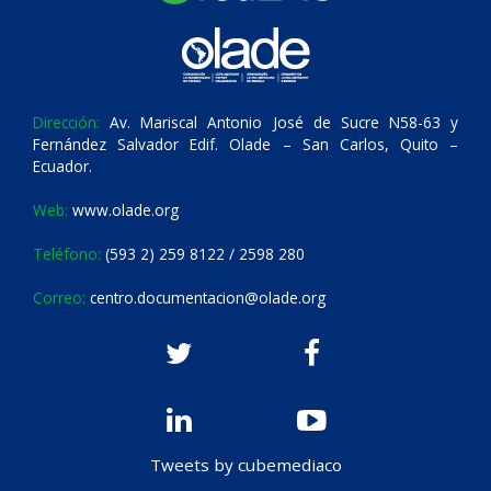
Dirección:
Av. Mariscal Antonio José de Sucre N58-63 y
Fernández Salvador Edif. Olade – San Carlos, Quito –
Ecuador.
Web:
www.olade.org
Teléfono:
(593 2) 259 8122 / 2598 280
Correo:
centro.documentacion@olade.org
Tweets by cubemediaco