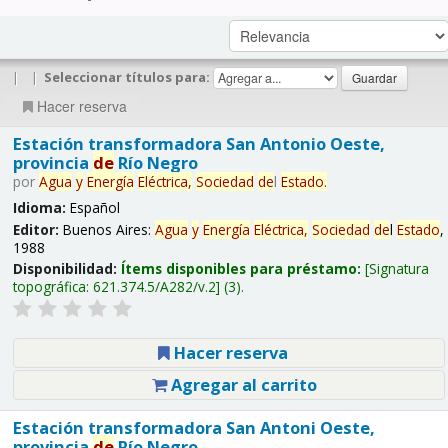
|
|
Seleccionar títulos para:
Hacer reserva
Estación transformadora San Antonio Oeste,
provincia
de
Río Negro
por
Agua
y
Energía
Eléctrica,
Sociedad
de
l
Estado
.
Idioma:
Español
Editor:
Buenos Aires:
Agua
y
Energía
Eléctrica,
Sociedad
de
l
Estado
,
1988
Disponibilidad:
Ítems disponibles para préstamo:
Signatura
topográfica:
621.374.5/A282/v.2
(3).
Hacer reserva
Agregar al carrito
Estación transformadora San Antoni Oeste,
provincia
de
Río Negro