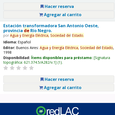
Hacer reserva
Agregar al carrito
Estación transformadora San Antonio Oeste,
provincia
de
Río Negro.
por
Agua
y
Energía
Eléctrica,
Sociedad
de
l
Estado
.
Idioma:
Español
Editor:
Buenos Aires:
Agua
y
Energía
Eléctrica,
Sociedad
de
l
Estado
,
1998
Disponibilidad:
Ítems disponibles para préstamo:
Signatura
topográfica:
621.374.5/A282/v.1
(1).
Hacer reserva
Agregar al carrito