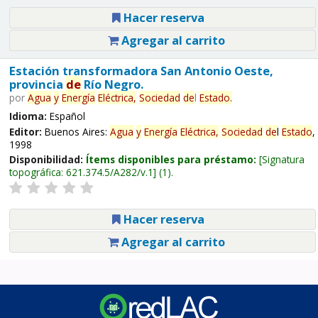
Hacer reserva
Agregar al carrito
Estación transformadora San Antonio Oeste,
provincia
de
Río Negro.
por
Agua
y
Energía
Eléctrica,
Sociedad
de
l
Estado
.
Idioma:
Español
Editor:
Buenos Aires:
Agua
y
Energía
Eléctrica,
Sociedad
de
l
Estado
,
1998
Disponibilidad:
Ítems disponibles para préstamo:
Signatura
topográfica:
621.374.5/A282/v.1
(1).
Hacer reserva
Agregar al carrito