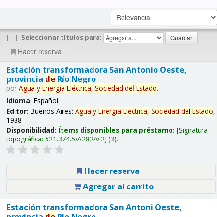
|
|
Seleccionar títulos para:
Hacer reserva
Estación transformadora San Antonio Oeste,
provincia
de
Río Negro
por
Agua
y
Energía
Eléctrica,
Sociedad
de
l
Estado
.
Idioma:
Español
Editor:
Buenos Aires:
Agua
y
Energía
Eléctrica,
Sociedad
de
l
Estado
,
1988
Disponibilidad:
Ítems disponibles para préstamo:
Signatura
topográfica:
621.374.5/A282/v.2
(3).
Hacer reserva
Agregar al carrito
Estación transformadora San Antoni Oeste,
provincia
de
Río Negro