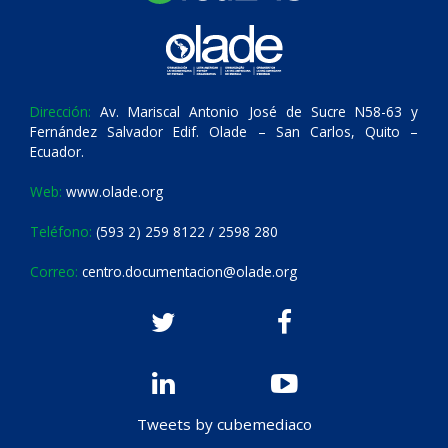
Dirección:
Av. Mariscal Antonio José de Sucre N58-63 y
Fernández Salvador Edif. Olade – San Carlos, Quito –
Ecuador.
Web:
www.olade.org
Teléfono:
(593 2) 259 8122 / 2598 280
Correo:
centro.documentacion@olade.org
Tweets by cubemediaco