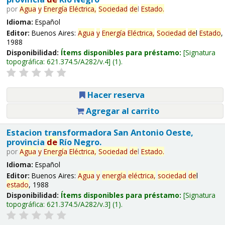
por
Agua
y
Energía
Eléctrica,
Sociedad
de
l
Estado
.
Idioma:
Español
Editor:
Buenos Aires:
Agua
y
Energía
Eléctrica,
Sociedad
de
l
Estado
,
1988
Disponibilidad:
Ítems disponibles para préstamo:
Signatura
topográfica:
621.374.5/A282/v.4
(1).
Hacer reserva
Agregar al carrito
Estacion transformadora San Antonio Oeste,
provincia
de
Río Negro.
por
Agua
y
Energía
Eléctrica,
Sociedad
de
l
Estado
.
Idioma:
Español
Editor:
Buenos Aires:
Agua
y
energía
eléctrica,
sociedad
de
l
estado
, 1988
Disponibilidad:
Ítems disponibles para préstamo:
Signatura
topográfica:
621.374.5/A282/v.3
(1).