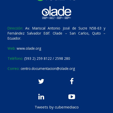
Dirección:
Av. Mariscal Antonio José de Sucre N58-63 y
Fernández Salvador Edif. Olade – San Carlos, Quito –
Ecuador.
Web:
www.olade.org
Teléfono:
(593 2) 259 8122 / 2598 280
Correo:
centro.documentacion@olade.org
Tweets by cubemediaco