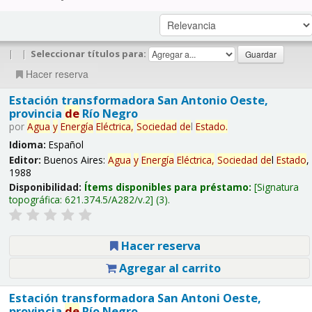
|
|
Seleccionar títulos para:
Hacer reserva
Estación transformadora San Antonio Oeste,
provincia
de
Río Negro
por
Agua
y
Energía
Eléctrica,
Sociedad
de
l
Estado
.
Idioma:
Español
Editor:
Buenos Aires:
Agua
y
Energía
Eléctrica,
Sociedad
de
l
Estado
,
1988
Disponibilidad:
Ítems disponibles para préstamo:
Signatura
topográfica:
621.374.5/A282/v.2
(3).
Hacer reserva
Agregar al carrito
Estación transformadora San Antoni Oeste,
provincia
de
Río Negro