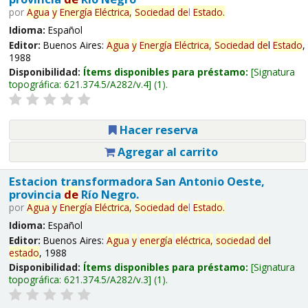
por
Agua
y
Energía
Eléctrica,
Sociedad
de
l
Estado
.
Idioma:
Español
Editor:
Buenos Aires:
Agua
y
Energía
Eléctrica,
Sociedad
de
l
Estado
,
1988
Disponibilidad:
Ítems disponibles para préstamo:
Signatura
topográfica:
621.374.5/A282/v.4
(1).
Hacer reserva
Agregar al carrito
Estacion transformadora San Antonio Oeste,
provincia
de
Río Negro.
por
Agua
y
Energía
Eléctrica,
Sociedad
de
l
Estado
.
Idioma:
Español
Editor:
Buenos Aires:
Agua
y
energía
eléctrica,
sociedad
de
l
estado
, 1988
Disponibilidad:
Ítems disponibles para préstamo:
Signatura
topográfica:
621.374.5/A282/v.3
(1).