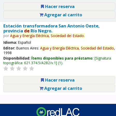
Hacer reserva
Agregar al carrito
Estación transformadora San Antonio Oeste,
provincia
de
Río Negro.
por
Agua
y
Energía
Eléctrica,
Sociedad
de
l
Estado
.
Idioma:
Español
Editor:
Buenos Aires:
Agua
y
Energía
Eléctrica,
Sociedad
de
l
Estado
,
1998
Disponibilidad:
Ítems disponibles para préstamo:
Signatura
topográfica:
621.374.5/A282/v.1
(1).
Hacer reserva
Agregar al carrito