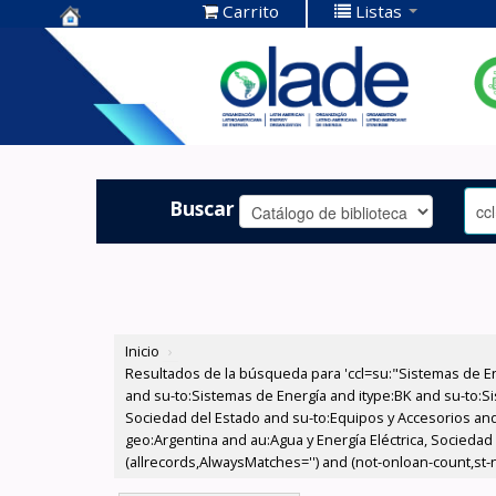
Carrito
Listas
Centro de
Documentación
OLADE -
Buscar
Inicio
›
Resultados de la búsqueda para 'ccl=su:"Sistemas de E
and su-to:Sistemas de Energía and itype:BK and su-to:Si
Sociedad del Estado and su-to:Equipos y Accesorios and
geo:Argentina and au:Agua y Energía Eléctrica, Sociedad
(allrecords,AlwaysMatches='') and (not-onloan-count,st-nu