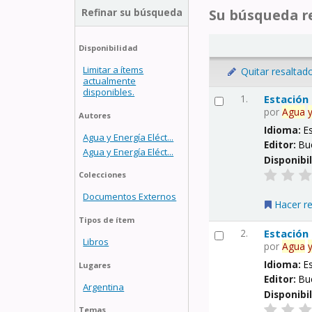
Refinar su búsqueda
Su búsqueda re
Disponibilidad
Limitar a ítems
Quitar resaltad
actualmente
disponibles.
1.
Estación
por
Agua
Autores
Idioma:
E
Agua y Energía Eléct...
Editor:
Bu
Agua y Energía Eléct...
Disponibi
Colecciones
Documentos Externos
Hacer r
Tipos de ítem
2.
Estación
Libros
por
Agua
Idioma:
E
Lugares
Editor:
Bu
Argentina
Disponibi
Temas