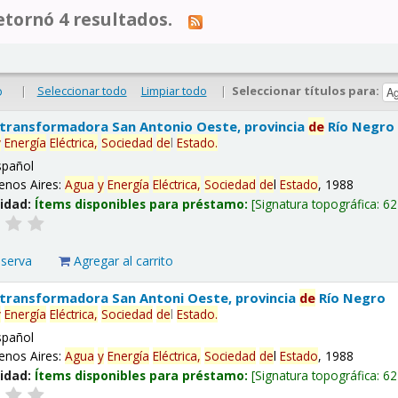
tornó 4 resultados.
|
Seleccionar todo
Limpiar todo
|
Seleccionar títulos para:
o
 transformadora San Antonio Oeste, provincia
de
Río Negro
y
Energía
Eléctrica,
Sociedad
de
l
Estado
.
spañol
enos Aires:
Agua
y
Energía
Eléctrica,
Sociedad
de
l
Estado
, 1988
lidad:
Ítems disponibles para préstamo:
Signatura topográfica:
62
eserva
Agregar al carrito
 transformadora San Antoni Oeste, provincia
de
Río Negro
y
Energía
Eléctrica,
Sociedad
de
l
Estado
.
spañol
enos Aires:
Agua
y
Energía
Eléctrica,
Sociedad
de
l
Estado
, 1988
lidad:
Ítems disponibles para préstamo:
Signatura topográfica:
62