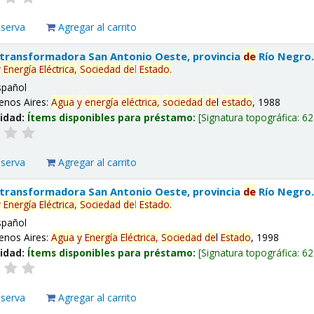
eserva
Agregar al carrito
 transformadora San Antonio Oeste, provincia
de
Río Negro
y
Energía
Eléctrica,
Sociedad
de
l
Estado
.
spañol
enos Aires:
Agua
y
energía
eléctrica,
sociedad
de
l
estado
, 1988
lidad:
Ítems disponibles para préstamo:
Signatura topográfica:
62
eserva
Agregar al carrito
 transformadora San Antonio Oeste, provincia
de
Río Negro
y
Energía
Eléctrica,
Sociedad
de
l
Estado
.
spañol
enos Aires:
Agua
y
Energía
Eléctrica,
Sociedad
de
l
Estado
, 1998
lidad:
Ítems disponibles para préstamo:
Signatura topográfica:
62
eserva
Agregar al carrito