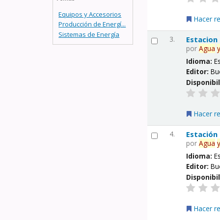
Equipos y Accesorios
Hacer r
Producción de Energí...
Sistemas de Energía
3.
Estacion
por
Agua
Idioma:
E
Editor:
Bu
Disponibi
Hacer r
4.
Estación
por
Agua
Idioma:
E
Editor:
Bu
Disponibi
Hacer r