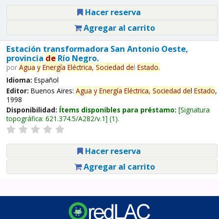
Hacer reserva
Agregar al carrito
Estación transformadora San Antonio Oeste,
provincia
de
Río Negro.
por
Agua
y
Energía
Eléctrica,
Sociedad
de
l
Estado
.
Idioma:
Español
Editor:
Buenos Aires:
Agua
y
Energía
Eléctrica,
Sociedad
de
l
Estado
,
1998
Disponibilidad:
Ítems disponibles para préstamo:
Signatura
topográfica:
621.374.5/A282/v.1
(1).
Hacer reserva
Agregar al carrito