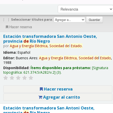
|
|
Seleccionar títulos para:
Hacer reserva
Estación transformadora San Antonio Oeste,
provincia
de
Río Negro
por
Agua
y
Energía
Eléctrica,
Sociedad
de
l
Estado
.
Idioma:
Español
Editor:
Buenos Aires:
Agua
y
Energía
Eléctrica,
Sociedad
de
l
Estado
,
1988
Disponibilidad:
Ítems disponibles para préstamo:
Signatura
topográfica:
621.374.5/A282/v.2
(3).
Hacer reserva
Agregar al carrito
Estación transformadora San Antoni Oeste,
provincia
de
Río Negro