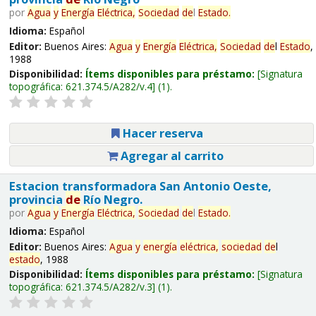
por
Agua
y
Energía
Eléctrica,
Sociedad
de
l
Estado
.
Idioma:
Español
Editor:
Buenos Aires:
Agua
y
Energía
Eléctrica,
Sociedad
de
l
Estado
,
1988
Disponibilidad:
Ítems disponibles para préstamo:
Signatura
topográfica:
621.374.5/A282/v.4
(1).
Hacer reserva
Agregar al carrito
Estacion transformadora San Antonio Oeste,
provincia
de
Río Negro.
por
Agua
y
Energía
Eléctrica,
Sociedad
de
l
Estado
.
Idioma:
Español
Editor:
Buenos Aires:
Agua
y
energía
eléctrica,
sociedad
de
l
estado
, 1988
Disponibilidad:
Ítems disponibles para préstamo:
Signatura
topográfica:
621.374.5/A282/v.3
(1).