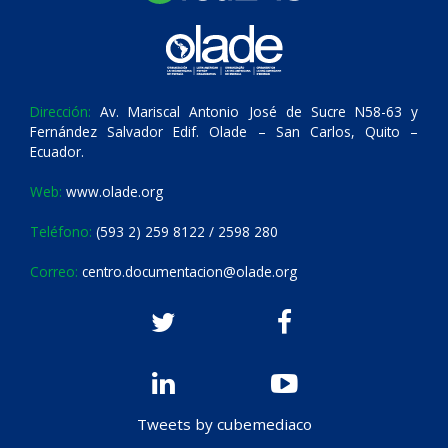
Dirección:
Av. Mariscal Antonio José de Sucre N58-63 y
Fernández Salvador Edif. Olade – San Carlos, Quito –
Ecuador.
Web:
www.olade.org
Teléfono:
(593 2) 259 8122 / 2598 280
Correo:
centro.documentacion@olade.org
Tweets by cubemediaco