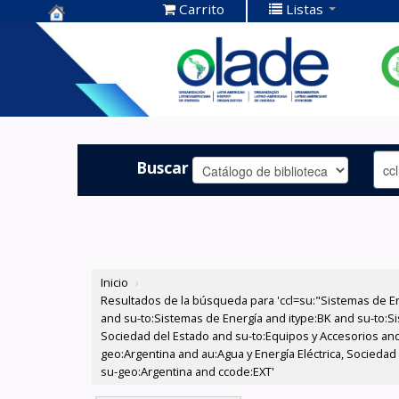
Carrito
Listas
Centro de
Documentación
OLADE -
Buscar
Inicio
›
Resultados de la búsqueda para 'ccl=su:"Sistemas de E
and su-to:Sistemas de Energía and itype:BK and su-to:Si
Sociedad del Estado and su-to:Equipos y Accesorios and
geo:Argentina and au:Agua y Energía Eléctrica, Socieda
su-geo:Argentina and ccode:EXT'