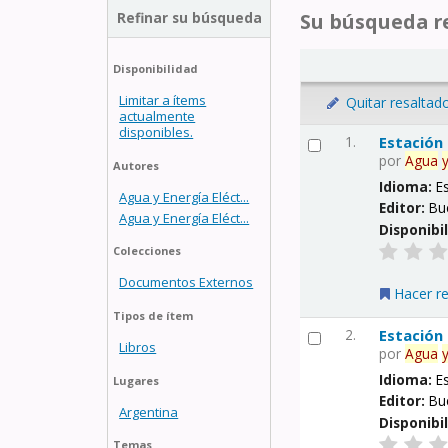
Refinar su búsqueda
Su búsqueda re
Disponibilidad
Limitar a ítems
Quitar resaltad
actualmente
disponibles.
1.
Estación
por
Agua
Autores
Idioma:
E
Agua y Energía Eléct...
Editor:
Bu
Agua y Energía Eléct...
Disponibi
Colecciones
Documentos Externos
Hacer r
Tipos de ítem
2.
Estación
Libros
por
Agua
Idioma:
E
Lugares
Editor:
Bu
Argentina
Disponibi
Temas