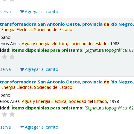
eserva
Agregar al carrito
 transformadora San Antonio Oeste, provincia
de
Río Negro
y
Energía
Eléctrica,
Sociedad
de
l
Estado
.
spañol
enos Aires:
Agua
y
energía
eléctrica,
sociedad
de
l
estado
, 1988
lidad:
Ítems disponibles para préstamo:
Signatura topográfica:
62
eserva
Agregar al carrito
 transformadora San Antonio Oeste, provincia
de
Río Negro
y
Energía
Eléctrica,
Sociedad
de
l
Estado
.
spañol
enos Aires:
Agua
y
Energía
Eléctrica,
Sociedad
de
l
Estado
, 1998
lidad:
Ítems disponibles para préstamo:
Signatura topográfica:
62
eserva
Agregar al carrito