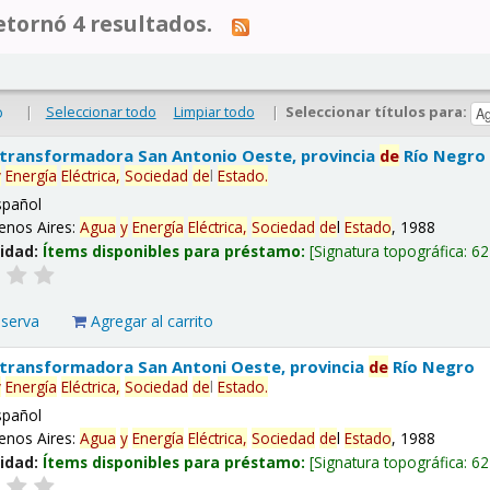
tornó 4 resultados.
|
Seleccionar todo
Limpiar todo
|
Seleccionar títulos para:
o
 transformadora San Antonio Oeste, provincia
de
Río Negro
y
Energía
Eléctrica,
Sociedad
de
l
Estado
.
spañol
enos Aires:
Agua
y
Energía
Eléctrica,
Sociedad
de
l
Estado
, 1988
lidad:
Ítems disponibles para préstamo:
Signatura topográfica:
62
eserva
Agregar al carrito
 transformadora San Antoni Oeste, provincia
de
Río Negro
y
Energía
Eléctrica,
Sociedad
de
l
Estado
.
spañol
enos Aires:
Agua
y
Energía
Eléctrica,
Sociedad
de
l
Estado
, 1988
lidad:
Ítems disponibles para préstamo:
Signatura topográfica:
62