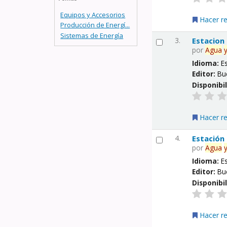
Equipos y Accesorios
Hacer r
Producción de Energí...
Sistemas de Energía
3.
Estacion
por
Agua
Idioma:
E
Editor:
Bu
Disponibi
Hacer r
4.
Estación
por
Agua
Idioma:
E
Editor:
Bu
Disponibi
Hacer r