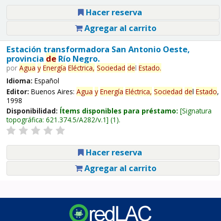
Hacer reserva
Agregar al carrito
Estación transformadora San Antonio Oeste,
provincia
de
Río Negro.
por
Agua
y
Energía
Eléctrica,
Sociedad
de
l
Estado
.
Idioma:
Español
Editor:
Buenos Aires:
Agua
y
Energía
Eléctrica,
Sociedad
de
l
Estado
,
1998
Disponibilidad:
Ítems disponibles para préstamo:
Signatura
topográfica:
621.374.5/A282/v.1
(1).
Hacer reserva
Agregar al carrito