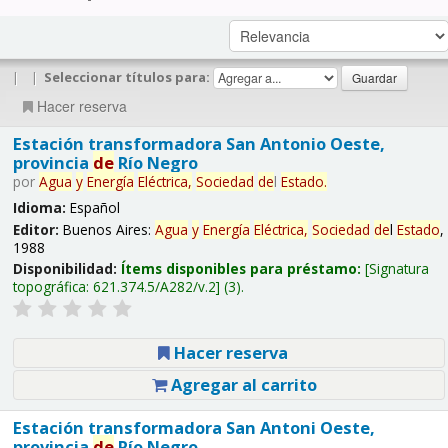
|
|
Seleccionar títulos para:
Hacer reserva
Estación transformadora San Antonio Oeste,
provincia
de
Río Negro
por
Agua
y
Energía
Eléctrica,
Sociedad
de
l
Estado
.
Idioma:
Español
Editor:
Buenos Aires:
Agua
y
Energía
Eléctrica,
Sociedad
de
l
Estado
,
1988
Disponibilidad:
Ítems disponibles para préstamo:
Signatura
topográfica:
621.374.5/A282/v.2
(3).
Hacer reserva
Agregar al carrito
Estación transformadora San Antoni Oeste,
provincia
de
Río Negro