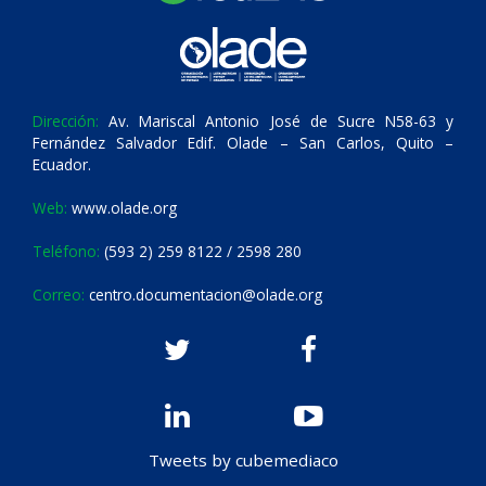
Dirección:
Av. Mariscal Antonio José de Sucre N58-63 y
Fernández Salvador Edif. Olade – San Carlos, Quito –
Ecuador.
Web:
www.olade.org
Teléfono:
(593 2) 259 8122 / 2598 280
Correo:
centro.documentacion@olade.org
Tweets by cubemediaco