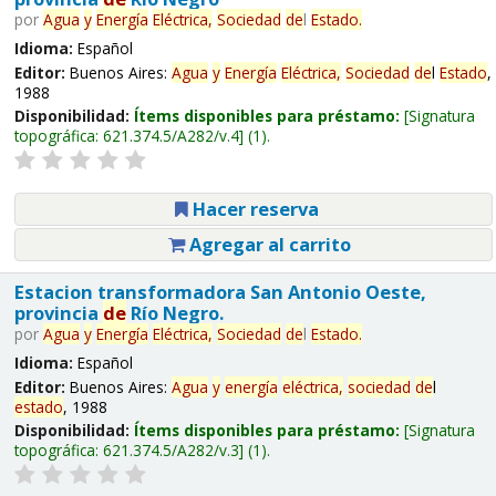
por
Agua
y
Energía
Eléctrica,
Sociedad
de
l
Estado
.
Idioma:
Español
Editor:
Buenos Aires:
Agua
y
Energía
Eléctrica,
Sociedad
de
l
Estado
,
1988
Disponibilidad:
Ítems disponibles para préstamo:
Signatura
topográfica:
621.374.5/A282/v.4
(1).
Hacer reserva
Agregar al carrito
Estacion transformadora San Antonio Oeste,
provincia
de
Río Negro.
por
Agua
y
Energía
Eléctrica,
Sociedad
de
l
Estado
.
Idioma:
Español
Editor:
Buenos Aires:
Agua
y
energía
eléctrica,
sociedad
de
l
estado
, 1988
Disponibilidad:
Ítems disponibles para préstamo:
Signatura
topográfica:
621.374.5/A282/v.3
(1).