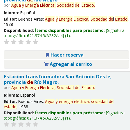
por
Agua
y
Energía
Eléctrica,
Sociedad
de
l
Estado
.
Idioma:
Español
Editor:
Buenos Aires:
Agua
y
Energía
Eléctrica,
Sociedad
de
l
Estado
,
1988
Disponibilidad:
Ítems disponibles para préstamo:
Signatura
topográfica:
621.374.5/A282/v.4
(1).
Hacer reserva
Agregar al carrito
Estacion transformadora San Antonio Oeste,
provincia
de
Río Negro.
por
Agua
y
Energía
Eléctrica,
Sociedad
de
l
Estado
.
Idioma:
Español
Editor:
Buenos Aires:
Agua
y
energía
eléctrica,
sociedad
de
l
estado
, 1988
Disponibilidad:
Ítems disponibles para préstamo:
Signatura
topográfica:
621.374.5/A282/v.3
(1).