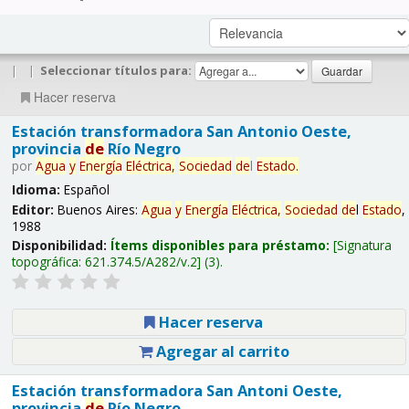
|
|
Seleccionar títulos para:
Hacer reserva
Estación transformadora San Antonio Oeste,
provincia
de
Río Negro
por
Agua
y
Energía
Eléctrica,
Sociedad
de
l
Estado
.
Idioma:
Español
Editor:
Buenos Aires:
Agua
y
Energía
Eléctrica,
Sociedad
de
l
Estado
,
1988
Disponibilidad:
Ítems disponibles para préstamo:
Signatura
topográfica:
621.374.5/A282/v.2
(3).
Hacer reserva
Agregar al carrito
Estación transformadora San Antoni Oeste,
provincia
de
Río Negro