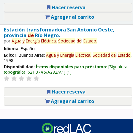
Hacer reserva
Agregar al carrito
Estación transformadora San Antonio Oeste,
provincia
de
Río Negro.
por
Agua
y
Energía
Eléctrica,
Sociedad
de
l
Estado
.
Idioma:
Español
Editor:
Buenos Aires:
Agua
y
Energía
Eléctrica,
Sociedad
de
l
Estado
,
1998
Disponibilidad:
Ítems disponibles para préstamo:
Signatura
topográfica:
621.374.5/A282/v.1
(1).
Hacer reserva
Agregar al carrito