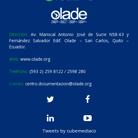
Dirección:
Av. Mariscal Antonio José de Sucre N58-63 y
Fernández Salvador Edif. Olade – San Carlos, Quito –
Ecuador.
Web:
www.olade.org
Teléfono:
(593 2) 259 8122 / 2598 280
Correo:
centro.documentacion@olade.org
Tweets by cubemediaco