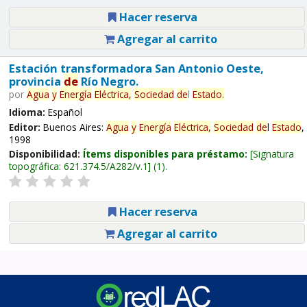
Hacer reserva
Agregar al carrito
Estación transformadora San Antonio Oeste,
provincia
de
Río Negro.
por
Agua
y
Energía
Eléctrica,
Sociedad
de
l
Estado
.
Idioma:
Español
Editor:
Buenos Aires:
Agua
y
Energía
Eléctrica,
Sociedad
de
l
Estado
,
1998
Disponibilidad:
Ítems disponibles para préstamo:
Signatura
topográfica:
621.374.5/A282/v.1
(1).
Hacer reserva
Agregar al carrito