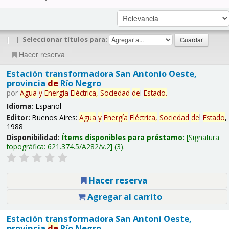
|
|
Seleccionar títulos para:
Hacer reserva
Estación transformadora San Antonio Oeste,
provincia
de
Río Negro
por
Agua
y
Energía
Eléctrica,
Sociedad
de
l
Estado
.
Idioma:
Español
Editor:
Buenos Aires:
Agua
y
Energía
Eléctrica,
Sociedad
de
l
Estado
,
1988
Disponibilidad:
Ítems disponibles para préstamo:
Signatura
topográfica:
621.374.5/A282/v.2
(3).
Hacer reserva
Agregar al carrito
Estación transformadora San Antoni Oeste,
provincia
de
Río Negro