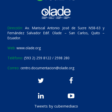
Dirección:
Av. Mariscal Antonio José de Sucre N58-63 y
Fernández Salvador Edif. Olade – San Carlos, Quito –
Ecuador.
Web:
www.olade.org
Teléfono:
(593 2) 259 8122 / 2598 280
Correo:
centro.documentacion@olade.org
Tweets by cubemediaco