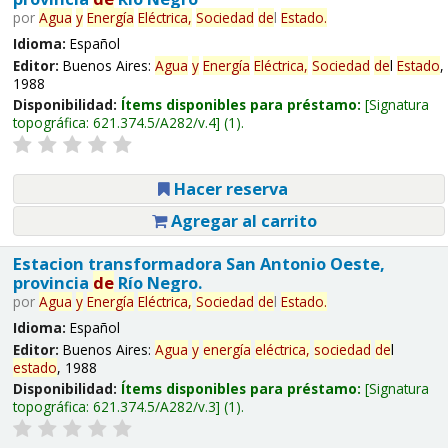
por
Agua
y
Energía
Eléctrica,
Sociedad
de
l
Estado
.
Idioma:
Español
Editor:
Buenos Aires:
Agua
y
Energía
Eléctrica,
Sociedad
de
l
Estado
,
1988
Disponibilidad:
Ítems disponibles para préstamo:
Signatura
topográfica:
621.374.5/A282/v.4
(1).
Hacer reserva
Agregar al carrito
Estacion transformadora San Antonio Oeste,
provincia
de
Río Negro.
por
Agua
y
Energía
Eléctrica,
Sociedad
de
l
Estado
.
Idioma:
Español
Editor:
Buenos Aires:
Agua
y
energía
eléctrica,
sociedad
de
l
estado
, 1988
Disponibilidad:
Ítems disponibles para préstamo:
Signatura
topográfica:
621.374.5/A282/v.3
(1).