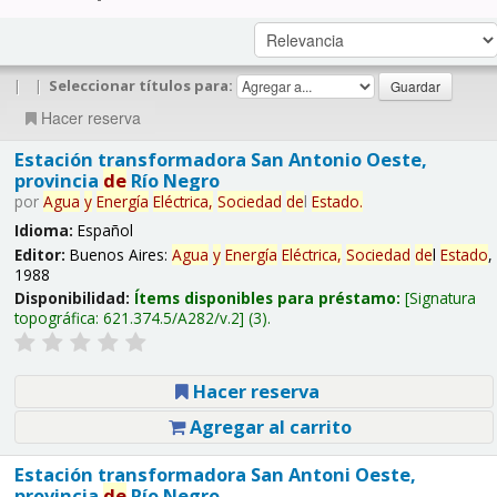
|
|
Seleccionar títulos para:
Hacer reserva
Estación transformadora San Antonio Oeste,
provincia
de
Río Negro
por
Agua
y
Energía
Eléctrica,
Sociedad
de
l
Estado
.
Idioma:
Español
Editor:
Buenos Aires:
Agua
y
Energía
Eléctrica,
Sociedad
de
l
Estado
,
1988
Disponibilidad:
Ítems disponibles para préstamo:
Signatura
topográfica:
621.374.5/A282/v.2
(3).
Hacer reserva
Agregar al carrito
Estación transformadora San Antoni Oeste,
provincia
de
Río Negro