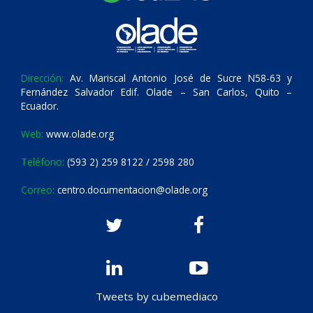
Dirección:
Av. Mariscal Antonio José de Sucre N58-63 y
Fernández Salvador Edif. Olade – San Carlos, Quito –
Ecuador.
Web:
www.olade.org
Teléfono:
(593 2) 259 8122 / 2598 280
Correo:
centro.documentacion@olade.org
Tweets by cubemediaco