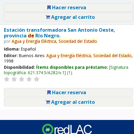
Hacer reserva
Agregar al carrito
Estación transformadora San Antonio Oeste,
provincia
de
Río Negro.
por
Agua
y
Energía
Eléctrica,
Sociedad
de
l
Estado
.
Idioma:
Español
Editor:
Buenos Aires:
Agua
y
Energía
Eléctrica,
Sociedad
de
l
Estado
,
1998
Disponibilidad:
Ítems disponibles para préstamo:
Signatura
topográfica:
621.374.5/A282/v.1
(1).
Hacer reserva
Agregar al carrito