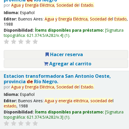
por
Agua
y
Energía
Eléctrica,
Sociedad
de
l
Estado
.
Idioma:
Español
Editor:
Buenos Aires:
Agua
y
Energía
Eléctrica,
Sociedad
de
l
Estado
,
1988
Disponibilidad:
Ítems disponibles para préstamo:
Signatura
topográfica:
621.374.5/A282/v.4
(1).
Hacer reserva
Agregar al carrito
Estacion transformadora San Antonio Oeste,
provincia
de
Río Negro.
por
Agua
y
Energía
Eléctrica,
Sociedad
de
l
Estado
.
Idioma:
Español
Editor:
Buenos Aires:
Agua
y
energía
eléctrica,
sociedad
de
l
estado
, 1988
Disponibilidad:
Ítems disponibles para préstamo:
Signatura
topográfica:
621.374.5/A282/v.3
(1).