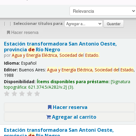
|
|
Seleccionar títulos para:
Hacer reserva
Estación transformadora San Antonio Oeste,
provincia
de
Río Negro
por
Agua
y
Energía
Eléctrica,
Sociedad
de
l
Estado
.
Idioma:
Español
Editor:
Buenos Aires:
Agua
y
Energía
Eléctrica,
Sociedad
de
l
Estado
,
1988
Disponibilidad:
Ítems disponibles para préstamo:
Signatura
topográfica:
621.374.5/A282/v.2
(3).
Hacer reserva
Agregar al carrito
Estación transformadora San Antoni Oeste,
provincia
de
Río Negro