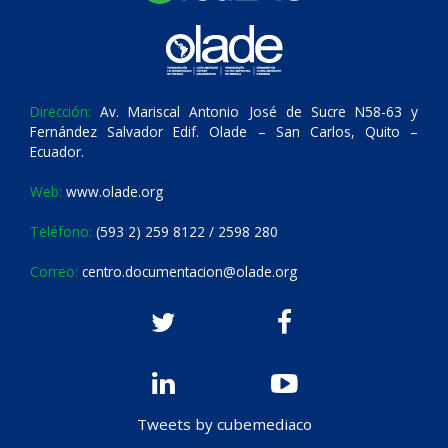
Dirección:
Av. Mariscal Antonio José de Sucre N58-63 y
Fernández Salvador Edif. Olade – San Carlos, Quito –
Ecuador.
Web:
www.olade.org
Teléfono:
(593 2) 259 8122 / 2598 280
Correo:
centro.documentacion@olade.org
Tweets by cubemediaco