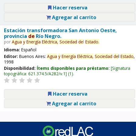
Hacer reserva
Agregar al carrito
Estación transformadora San Antonio Oeste,
provincia
de
Río Negro.
por
Agua
y
Energía
Eléctrica,
Sociedad
de
l
Estado
.
Idioma:
Español
Editor:
Buenos Aires:
Agua
y
Energía
Eléctrica,
Sociedad
de
l
Estado
,
1998
Disponibilidad:
Ítems disponibles para préstamo:
Signatura
topográfica:
621.374.5/A282/v.1
(1).
Hacer reserva
Agregar al carrito