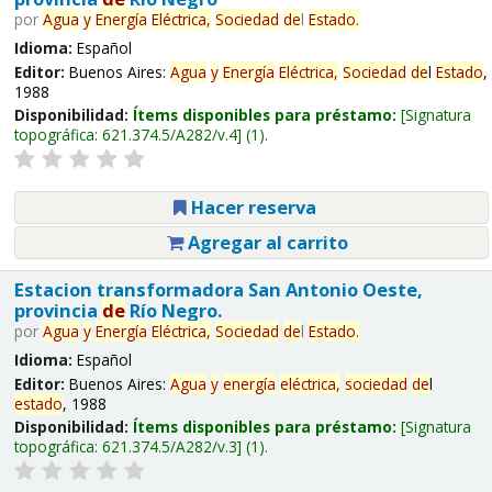
por
Agua
y
Energía
Eléctrica,
Sociedad
de
l
Estado
.
Idioma:
Español
Editor:
Buenos Aires:
Agua
y
Energía
Eléctrica,
Sociedad
de
l
Estado
,
1988
Disponibilidad:
Ítems disponibles para préstamo:
Signatura
topográfica:
621.374.5/A282/v.4
(1).
Hacer reserva
Agregar al carrito
Estacion transformadora San Antonio Oeste,
provincia
de
Río Negro.
por
Agua
y
Energía
Eléctrica,
Sociedad
de
l
Estado
.
Idioma:
Español
Editor:
Buenos Aires:
Agua
y
energía
eléctrica,
sociedad
de
l
estado
, 1988
Disponibilidad:
Ítems disponibles para préstamo:
Signatura
topográfica:
621.374.5/A282/v.3
(1).