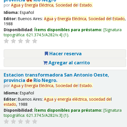
por
Agua
y
Energía
Eléctrica,
Sociedad
de
l
Estado
.
Idioma:
Español
Editor:
Buenos Aires:
Agua
y
Energía
Eléctrica,
Sociedad
de
l
Estado
,
1988
Disponibilidad:
Ítems disponibles para préstamo:
Signatura
topográfica:
621.374.5/A282/v.4
(1).
Hacer reserva
Agregar al carrito
Estacion transformadora San Antonio Oeste,
provincia
de
Río Negro.
por
Agua
y
Energía
Eléctrica,
Sociedad
de
l
Estado
.
Idioma:
Español
Editor:
Buenos Aires:
Agua
y
energía
eléctrica,
sociedad
de
l
estado
, 1988
Disponibilidad:
Ítems disponibles para préstamo:
Signatura
topográfica:
621.374.5/A282/v.3
(1).