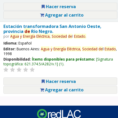
Hacer reserva
Agregar al carrito
Estación transformadora San Antonio Oeste,
provincia
de
Río Negro.
por
Agua
y
Energía
Eléctrica,
Sociedad
de
l
Estado
.
Idioma:
Español
Editor:
Buenos Aires:
Agua
y
Energía
Eléctrica,
Sociedad
de
l
Estado
,
1998
Disponibilidad:
Ítems disponibles para préstamo:
Signatura
topográfica:
621.374.5/A282/v.1
(1).
Hacer reserva
Agregar al carrito