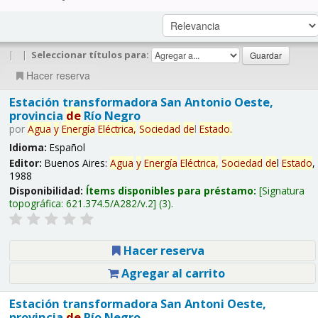
|
|
Seleccionar títulos para:
Hacer reserva
Estación transformadora San Antonio Oeste,
provincia
de
Río Negro
por
Agua
y
Energía
Eléctrica,
Sociedad
de
l
Estado
.
Idioma:
Español
Editor:
Buenos Aires:
Agua
y
Energía
Eléctrica,
Sociedad
de
l
Estado
,
1988
Disponibilidad:
Ítems disponibles para préstamo:
Signatura
topográfica:
621.374.5/A282/v.2
(3).
Hacer reserva
Agregar al carrito
Estación transformadora San Antoni Oeste,
provincia
de
Río Negro