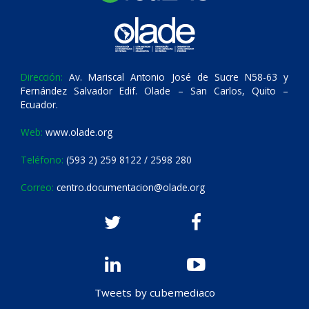
Dirección:
Av. Mariscal Antonio José de Sucre N58-63 y
Fernández Salvador Edif. Olade – San Carlos, Quito –
Ecuador.
Web:
www.olade.org
Teléfono:
(593 2) 259 8122 / 2598 280
Correo:
centro.documentacion@olade.org
Tweets by cubemediaco