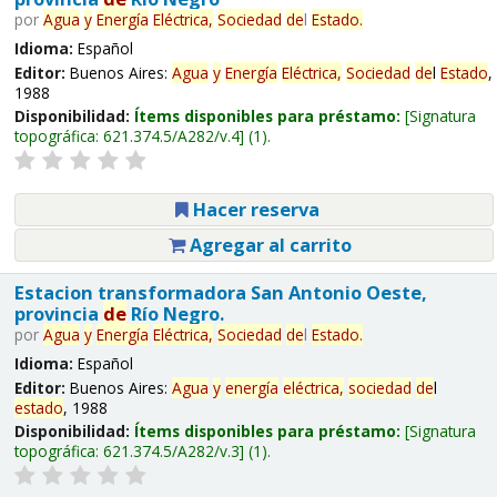
por
Agua
y
Energía
Eléctrica,
Sociedad
de
l
Estado
.
Idioma:
Español
Editor:
Buenos Aires:
Agua
y
Energía
Eléctrica,
Sociedad
de
l
Estado
,
1988
Disponibilidad:
Ítems disponibles para préstamo:
Signatura
topográfica:
621.374.5/A282/v.4
(1).
Hacer reserva
Agregar al carrito
Estacion transformadora San Antonio Oeste,
provincia
de
Río Negro.
por
Agua
y
Energía
Eléctrica,
Sociedad
de
l
Estado
.
Idioma:
Español
Editor:
Buenos Aires:
Agua
y
energía
eléctrica,
sociedad
de
l
estado
, 1988
Disponibilidad:
Ítems disponibles para préstamo:
Signatura
topográfica:
621.374.5/A282/v.3
(1).