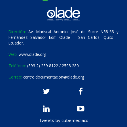
Dirección:
Av. Mariscal Antonio José de Sucre N58-63 y
Fernández Salvador Edif. Olade – San Carlos, Quito –
Ecuador.
Web:
www.olade.org
Teléfono:
(593 2) 259 8122 / 2598 280
Correo:
centro.documentacion@olade.org
Tweets by cubemediaco