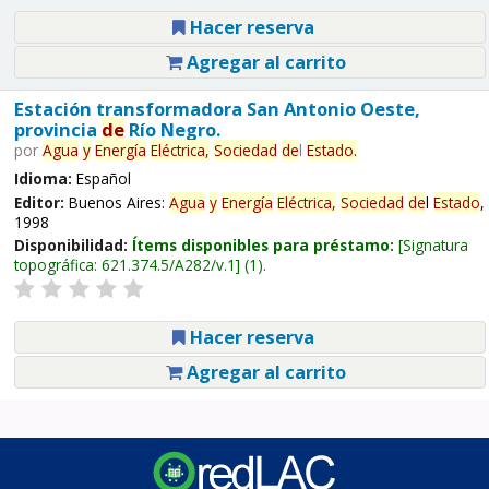
Hacer reserva
Agregar al carrito
Estación transformadora San Antonio Oeste,
provincia
de
Río Negro.
por
Agua
y
Energía
Eléctrica,
Sociedad
de
l
Estado
.
Idioma:
Español
Editor:
Buenos Aires:
Agua
y
Energía
Eléctrica,
Sociedad
de
l
Estado
,
1998
Disponibilidad:
Ítems disponibles para préstamo:
Signatura
topográfica:
621.374.5/A282/v.1
(1).
Hacer reserva
Agregar al carrito