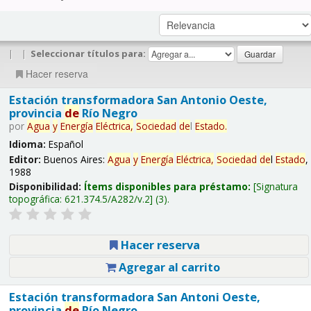
|
|
Seleccionar títulos para:
Hacer reserva
Estación transformadora San Antonio Oeste,
provincia
de
Río Negro
por
Agua
y
Energía
Eléctrica,
Sociedad
de
l
Estado
.
Idioma:
Español
Editor:
Buenos Aires:
Agua
y
Energía
Eléctrica,
Sociedad
de
l
Estado
,
1988
Disponibilidad:
Ítems disponibles para préstamo:
Signatura
topográfica:
621.374.5/A282/v.2
(3).
Hacer reserva
Agregar al carrito
Estación transformadora San Antoni Oeste,
provincia
de
Río Negro