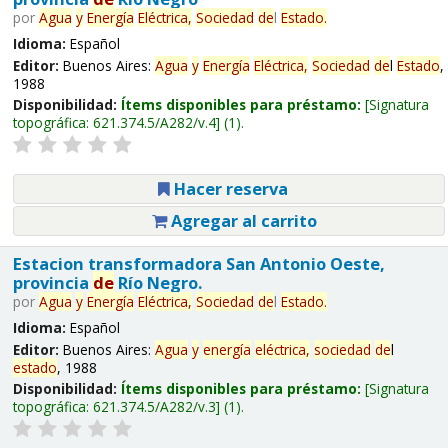
por
Agua
y
Energía
Eléctrica,
Sociedad
de
l
Estado
.
Idioma:
Español
Editor:
Buenos Aires:
Agua
y
Energía
Eléctrica,
Sociedad
de
l
Estado
,
1988
Disponibilidad:
Ítems disponibles para préstamo:
Signatura
topográfica:
621.374.5/A282/v.4
(1).
Hacer reserva
Agregar al carrito
Estacion transformadora San Antonio Oeste,
provincia
de
Río Negro.
por
Agua
y
Energía
Eléctrica,
Sociedad
de
l
Estado
.
Idioma:
Español
Editor:
Buenos Aires:
Agua
y
energía
eléctrica,
sociedad
de
l
estado
, 1988
Disponibilidad:
Ítems disponibles para préstamo:
Signatura
topográfica:
621.374.5/A282/v.3
(1).