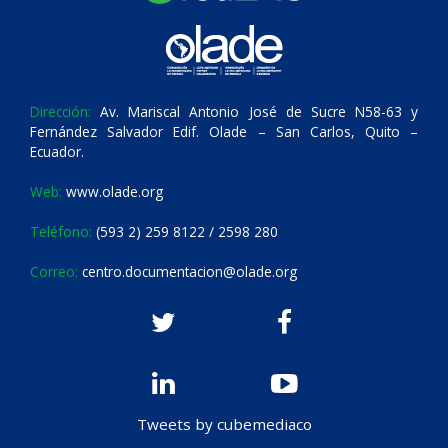
Dirección:
Av. Mariscal Antonio José de Sucre N58-63 y
Fernández Salvador Edif. Olade – San Carlos, Quito –
Ecuador.
Web:
www.olade.org
Teléfono:
(593 2) 259 8122 / 2598 280
Correo:
centro.documentacion@olade.org
Tweets by cubemediaco