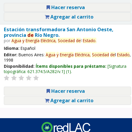
Hacer reserva
Agregar al carrito
Estación transformadora San Antonio Oeste,
provincia
de
Río Negro.
por
Agua
y
Energía
Eléctrica,
Sociedad
de
l
Estado
.
Idioma:
Español
Editor:
Buenos Aires:
Agua
y
Energía
Eléctrica,
Sociedad
de
l
Estado
,
1998
Disponibilidad:
Ítems disponibles para préstamo:
Signatura
topográfica:
621.374.5/A282/v.1
(1).
Hacer reserva
Agregar al carrito