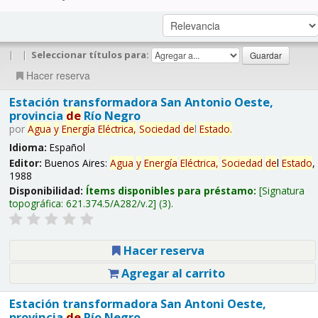
|
|
Seleccionar títulos para:
Hacer reserva
Estación transformadora San Antonio Oeste,
provincia
de
Río Negro
por
Agua
y
Energía
Eléctrica,
Sociedad
de
l
Estado
.
Idioma:
Español
Editor:
Buenos Aires:
Agua
y
Energía
Eléctrica,
Sociedad
de
l
Estado
,
1988
Disponibilidad:
Ítems disponibles para préstamo:
Signatura
topográfica:
621.374.5/A282/v.2
(3).
Hacer reserva
Agregar al carrito
Estación transformadora San Antoni Oeste,
provincia
de
Río Negro