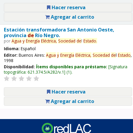
Hacer reserva
Agregar al carrito
Estación transformadora San Antonio Oeste,
provincia
de
Río Negro.
por
Agua
y
Energía
Eléctrica,
Sociedad
de
l
Estado
.
Idioma:
Español
Editor:
Buenos Aires:
Agua
y
Energía
Eléctrica,
Sociedad
de
l
Estado
,
1998
Disponibilidad:
Ítems disponibles para préstamo:
Signatura
topográfica:
621.374.5/A282/v.1
(1).
Hacer reserva
Agregar al carrito