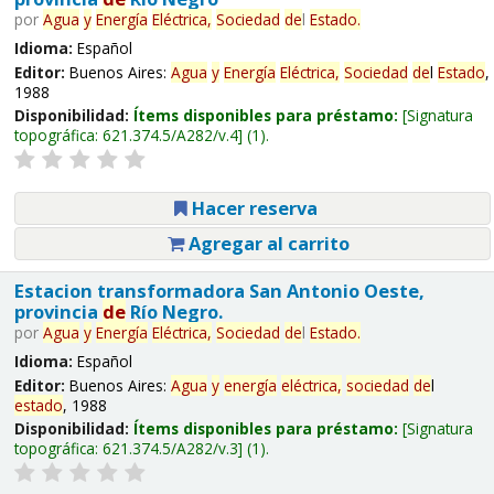
por
Agua
y
Energía
Eléctrica,
Sociedad
de
l
Estado
.
Idioma:
Español
Editor:
Buenos Aires:
Agua
y
Energía
Eléctrica,
Sociedad
de
l
Estado
,
1988
Disponibilidad:
Ítems disponibles para préstamo:
Signatura
topográfica:
621.374.5/A282/v.4
(1).
Hacer reserva
Agregar al carrito
Estacion transformadora San Antonio Oeste,
provincia
de
Río Negro.
por
Agua
y
Energía
Eléctrica,
Sociedad
de
l
Estado
.
Idioma:
Español
Editor:
Buenos Aires:
Agua
y
energía
eléctrica,
sociedad
de
l
estado
, 1988
Disponibilidad:
Ítems disponibles para préstamo:
Signatura
topográfica:
621.374.5/A282/v.3
(1).