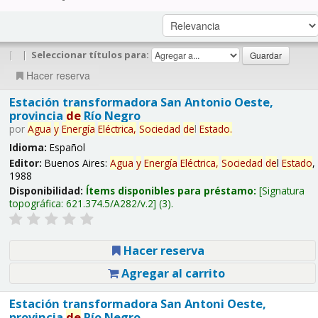
|
|
Seleccionar títulos para:
Hacer reserva
Estación transformadora San Antonio Oeste,
provincia
de
Río Negro
por
Agua
y
Energía
Eléctrica,
Sociedad
de
l
Estado
.
Idioma:
Español
Editor:
Buenos Aires:
Agua
y
Energía
Eléctrica,
Sociedad
de
l
Estado
,
1988
Disponibilidad:
Ítems disponibles para préstamo:
Signatura
topográfica:
621.374.5/A282/v.2
(3).
Hacer reserva
Agregar al carrito
Estación transformadora San Antoni Oeste,
provincia
de
Río Negro