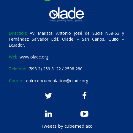
Dirección:
Av. Mariscal Antonio José de Sucre N58-63 y
Fernández Salvador Edif. Olade – San Carlos, Quito –
Ecuador.
Web:
www.olade.org
Teléfono:
(593 2) 259 8122 / 2598 280
Correo:
centro.documentacion@olade.org
Tweets by cubemediaco