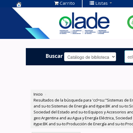
Carrito
Listas
Centro de
Documentación
OLADE -
Buscar
Inicio
›
Resultados de la búsqueda para 'ccl=su:"Sistemas de E
and su-to:Sistemas de Energía and itype:BK and su-to:Si
Sociedad del Estado and su-to:Equipos y Accesorios and
geo:Argentina and au:Agua y Energía Eléctrica, Socieda
itype:BK and su-to:Producción de Energía and su-to:Prod