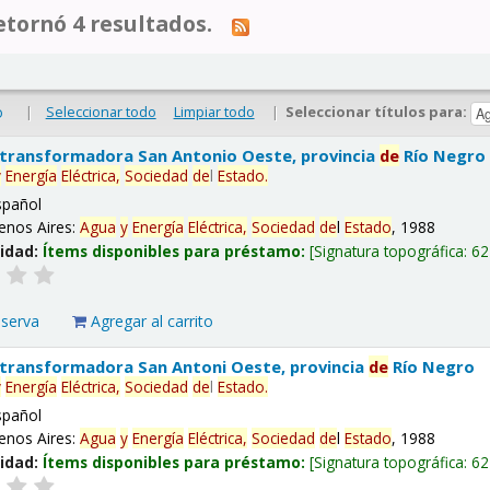
tornó 4 resultados.
|
Seleccionar todo
Limpiar todo
|
Seleccionar títulos para:
o
 transformadora San Antonio Oeste, provincia
de
Río Negro
y
Energía
Eléctrica,
Sociedad
de
l
Estado
.
spañol
enos Aires:
Agua
y
Energía
Eléctrica,
Sociedad
de
l
Estado
, 1988
lidad:
Ítems disponibles para préstamo:
Signatura topográfica:
62
eserva
Agregar al carrito
 transformadora San Antoni Oeste, provincia
de
Río Negro
y
Energía
Eléctrica,
Sociedad
de
l
Estado
.
spañol
enos Aires:
Agua
y
Energía
Eléctrica,
Sociedad
de
l
Estado
, 1988
lidad:
Ítems disponibles para préstamo:
Signatura topográfica:
62