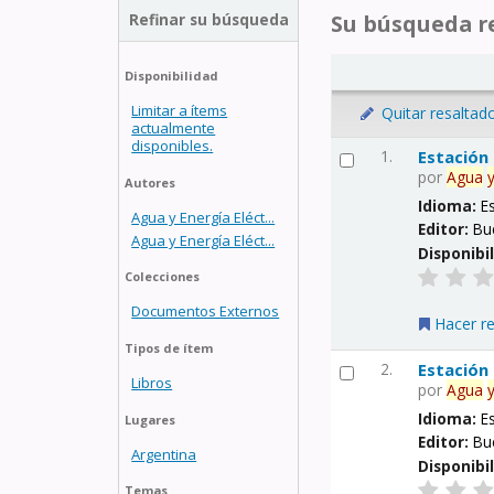
Refinar su búsqueda
Su búsqueda re
Disponibilidad
Limitar a ítems
Quitar resaltad
actualmente
disponibles.
1.
Estación
por
Agua
Autores
Idioma:
E
Agua y Energía Eléct...
Editor:
Bu
Agua y Energía Eléct...
Disponibi
Colecciones
Documentos Externos
Hacer r
Tipos de ítem
2.
Estación
Libros
por
Agua
Idioma:
E
Lugares
Editor:
Bu
Argentina
Disponibi
Temas