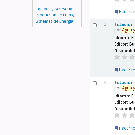
Equipos y Accesorios
Hacer r
Producción de Energí...
Sistemas de Energía
3.
Estacion
por
Agua
Idioma:
E
Editor:
Bu
Disponibi
Hacer r
4.
Estación
por
Agua
Idioma:
E
Editor:
Bu
Disponibi
Hacer r