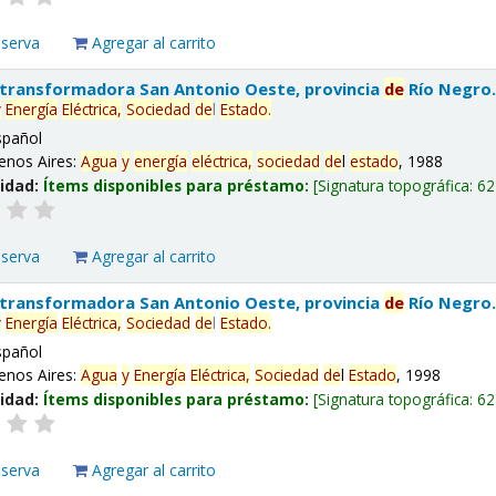
eserva
Agregar al carrito
 transformadora San Antonio Oeste, provincia
de
Río Negro
y
Energía
Eléctrica,
Sociedad
de
l
Estado
.
spañol
enos Aires:
Agua
y
energía
eléctrica,
sociedad
de
l
estado
, 1988
lidad:
Ítems disponibles para préstamo:
Signatura topográfica:
62
eserva
Agregar al carrito
 transformadora San Antonio Oeste, provincia
de
Río Negro
y
Energía
Eléctrica,
Sociedad
de
l
Estado
.
spañol
enos Aires:
Agua
y
Energía
Eléctrica,
Sociedad
de
l
Estado
, 1998
lidad:
Ítems disponibles para préstamo:
Signatura topográfica:
62
eserva
Agregar al carrito