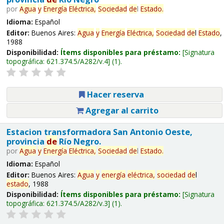
por
Agua
y
Energía
Eléctrica,
Sociedad
de
l
Estado
.
Idioma:
Español
Editor:
Buenos Aires:
Agua
y
Energía
Eléctrica,
Sociedad
de
l
Estado
,
1988
Disponibilidad:
Ítems disponibles para préstamo:
Signatura
topográfica:
621.374.5/A282/v.4
(1).
Hacer reserva
Agregar al carrito
Estacion transformadora San Antonio Oeste,
provincia
de
Río Negro.
por
Agua
y
Energía
Eléctrica,
Sociedad
de
l
Estado
.
Idioma:
Español
Editor:
Buenos Aires:
Agua
y
energía
eléctrica,
sociedad
de
l
estado
, 1988
Disponibilidad:
Ítems disponibles para préstamo:
Signatura
topográfica:
621.374.5/A282/v.3
(1).