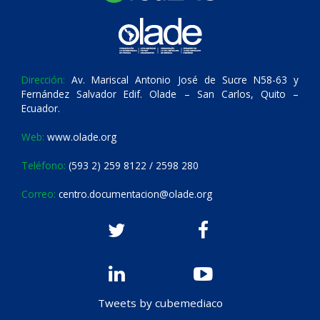
Dirección:
Av. Mariscal Antonio José de Sucre N58-63 y
Fernández Salvador Edif. Olade – San Carlos, Quito –
Ecuador.
Web:
www.olade.org
Teléfono:
(593 2) 259 8122 / 2598 280
Correo:
centro.documentacion@olade.org
Tweets by cubemediaco