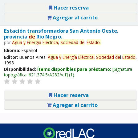
Hacer reserva
Agregar al carrito
Estación transformadora San Antonio Oeste,
provincia
de
Río Negro.
por
Agua
y
Energía
Eléctrica,
Sociedad
de
l
Estado
.
Idioma:
Español
Editor:
Buenos Aires:
Agua
y
Energía
Eléctrica,
Sociedad
de
l
Estado
,
1998
Disponibilidad:
Ítems disponibles para préstamo:
Signatura
topográfica:
621.374.5/A282/v.1
(1).
Hacer reserva
Agregar al carrito