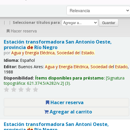
|
|
Seleccionar títulos para:
Hacer reserva
Estación transformadora San Antonio Oeste,
provincia
de
Río Negro
por
Agua
y
Energía
Eléctrica,
Sociedad
de
l
Estado
.
Idioma:
Español
Editor:
Buenos Aires:
Agua
y
Energía
Eléctrica,
Sociedad
de
l
Estado
,
1988
Disponibilidad:
Ítems disponibles para préstamo:
Signatura
topográfica:
621.374.5/A282/v.2
(3).
Hacer reserva
Agregar al carrito
Estación transformadora San Antoni Oeste,
provincia
de
Río Negro