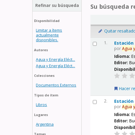
Refinar su búsqueda
Su búsqueda re
Disponibilidad
Limitar a ítems
Quitar resaltad
actualmente
disponibles.
1.
Estación
por
Agua
Autores
Idioma:
E
Agua y Energía Eléct...
Editor:
Bu
Agua y Energía Eléct...
Disponibi
Colecciones
Documentos Externos
Hacer r
Tipos de ítem
2.
Estación
Libros
por
Agua
Idioma:
E
Lugares
Editor:
Bu
Argentina
Disponibi
Temas