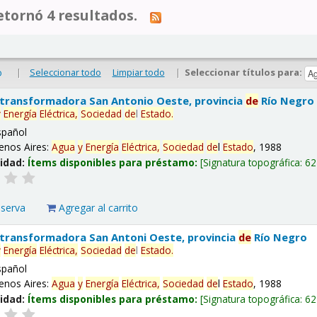
tornó 4 resultados.
|
Seleccionar todo
Limpiar todo
|
Seleccionar títulos para:
o
 transformadora San Antonio Oeste, provincia
de
Río Negro
y
Energía
Eléctrica,
Sociedad
de
l
Estado
.
spañol
enos Aires:
Agua
y
Energía
Eléctrica,
Sociedad
de
l
Estado
, 1988
lidad:
Ítems disponibles para préstamo:
Signatura topográfica:
62
eserva
Agregar al carrito
 transformadora San Antoni Oeste, provincia
de
Río Negro
y
Energía
Eléctrica,
Sociedad
de
l
Estado
.
spañol
enos Aires:
Agua
y
Energía
Eléctrica,
Sociedad
de
l
Estado
, 1988
lidad:
Ítems disponibles para préstamo:
Signatura topográfica:
62