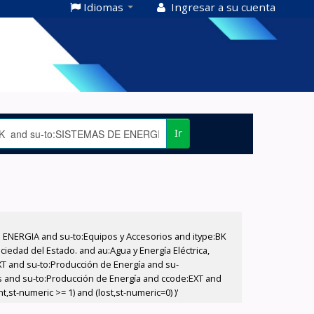
Idiomas
Ingresar a su cuenta
Ir
E ENERGIA and su-to:Equipos y Accesorios and itype:BK
iedad del Estado. and au:Agua y Energía Eléctrica,
XT and su-to:Producción de Energía and su-
os and su-to:Producción de Energía and ccode:EXT and
st-numeric >= 1) and (lost,st-numeric=0) )'