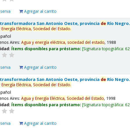
eserva
Agregar al carrito
 transformadora San Antonio Oeste, provincia
de
Río Negro
y
Energía
Eléctrica,
Sociedad
de
l
Estado
.
spañol
enos Aires:
Agua
y
energía
eléctrica,
sociedad
de
l
estado
, 1988
lidad:
Ítems disponibles para préstamo:
Signatura topográfica:
62
eserva
Agregar al carrito
 transformadora San Antonio Oeste, provincia
de
Río Negro
y
Energía
Eléctrica,
Sociedad
de
l
Estado
.
spañol
enos Aires:
Agua
y
Energía
Eléctrica,
Sociedad
de
l
Estado
, 1998
lidad:
Ítems disponibles para préstamo:
Signatura topográfica:
62
eserva
Agregar al carrito