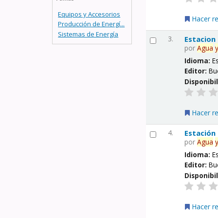
Equipos y Accesorios
Hacer r
Producción de Energí...
Sistemas de Energía
3.
Estacion
por
Agua
Idioma:
E
Editor:
Bu
Disponibi
Hacer r
4.
Estación
por
Agua
Idioma:
E
Editor:
Bu
Disponibi
Hacer r