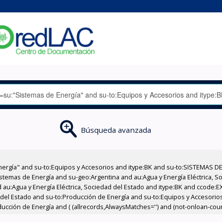
Búsqueda avanzada
nergía" and su-to:Equipos y Accesorios and itype:BK and su-to:SISTEMAS D
stemas de Energía and su-geo:Argentina and au:Agua y Energía Eléctrica, Soc
 au:Agua y Energía Eléctrica, Sociedad del Estado and itype:BK and ccode:E
d del Estado and su-to:Producción de Energía and su-to:Equipos y Accesori
cción de Energía and ( (allrecords,AlwaysMatches='') and (not-onloan-count,