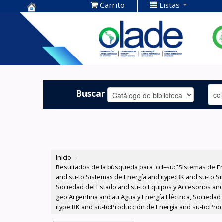
Carrito
Listas
Centro de
Documentación
OLADE -
Buscar
Inicio
›
Resultados de la búsqueda para 'ccl=su:"Sistemas de E
and su-to:Sistemas de Energía and itype:BK and su-to:Si
Sociedad del Estado and su-to:Equipos y Accesorios and
geo:Argentina and au:Agua y Energía Eléctrica, Socieda
itype:BK and su-to:Producción de Energía and su-to:Produ