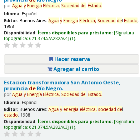
por
Agua
y
Energía
Eléctrica,
Sociedad
de
l
Estado
.
Idioma:
Español
Editor:
Buenos Aires:
Agua
y
Energía
Eléctrica,
Sociedad
de
l
Estado
,
1988
Disponibilidad:
Ítems disponibles para préstamo:
Signatura
topográfica:
621.374.5/A282/v.4
(1).
Hacer reserva
Agregar al carrito
Estacion transformadora San Antonio Oeste,
provincia
de
Río Negro.
por
Agua
y
Energía
Eléctrica,
Sociedad
de
l
Estado
.
Idioma:
Español
Editor:
Buenos Aires:
Agua
y
energía
eléctrica,
sociedad
de
l
estado
, 1988
Disponibilidad:
Ítems disponibles para préstamo:
Signatura
topográfica:
621.374.5/A282/v.3
(1).