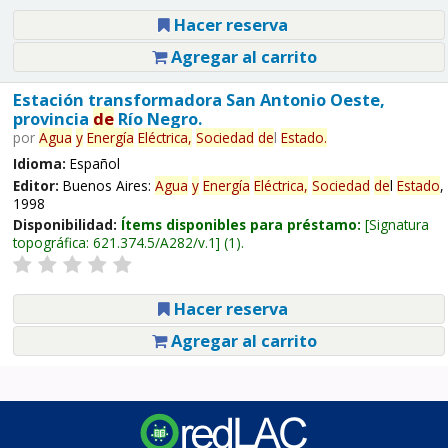
Hacer reserva
Agregar al carrito
Estación transformadora San Antonio Oeste,
provincia
de
Río Negro.
por
Agua
y
Energía
Eléctrica,
Sociedad
de
l
Estado
.
Idioma:
Español
Editor:
Buenos Aires:
Agua
y
Energía
Eléctrica,
Sociedad
de
l
Estado
,
1998
Disponibilidad:
Ítems disponibles para préstamo:
Signatura
topográfica:
621.374.5/A282/v.1
(1).
Hacer reserva
Agregar al carrito