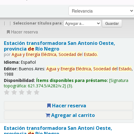
|
|
Seleccionar títulos para:
Hacer reserva
Estación transformadora San Antonio Oeste,
provincia
de
Río Negro
por
Agua
y
Energía
Eléctrica,
Sociedad
de
l
Estado
.
Idioma:
Español
Editor:
Buenos Aires:
Agua
y
Energía
Eléctrica,
Sociedad
de
l
Estado
,
1988
Disponibilidad:
Ítems disponibles para préstamo:
Signatura
topográfica:
621.374.5/A282/v.2
(3).
Hacer reserva
Agregar al carrito
Estación transformadora San Antoni Oeste,
provincia
de
Río Negro