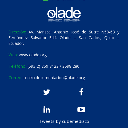
Dirección:
Av. Mariscal Antonio José de Sucre N58-63 y
Fernández Salvador Edif. Olade – San Carlos, Quito –
Ecuador.
Web:
www.olade.org
Teléfono:
(593 2) 259 8122 / 2598 280
Correo:
centro.documentacion@olade.org
Tweets by cubemediaco