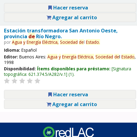
Hacer reserva
Agregar al carrito
Estación transformadora San Antonio Oeste,
provincia
de
Río Negro.
por
Agua
y
Energía
Eléctrica,
Sociedad
de
l
Estado
.
Idioma:
Español
Editor:
Buenos Aires:
Agua
y
Energía
Eléctrica,
Sociedad
de
l
Estado
,
1998
Disponibilidad:
Ítems disponibles para préstamo:
Signatura
topográfica:
621.374.5/A282/v.1
(1).
Hacer reserva
Agregar al carrito