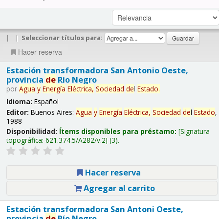
|
|
Seleccionar títulos para:
Hacer reserva
Estación transformadora San Antonio Oeste,
provincia
de
Río Negro
por
Agua
y
Energía
Eléctrica,
Sociedad
de
l
Estado
.
Idioma:
Español
Editor:
Buenos Aires:
Agua
y
Energía
Eléctrica,
Sociedad
de
l
Estado
,
1988
Disponibilidad:
Ítems disponibles para préstamo:
Signatura
topográfica:
621.374.5/A282/v.2
(3).
Hacer reserva
Agregar al carrito
Estación transformadora San Antoni Oeste,
provincia
de
Río Negro