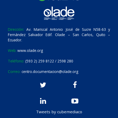
Dirección:
Av. Mariscal Antonio José de Sucre N58-63 y
Fernández Salvador Edif. Olade – San Carlos, Quito –
Ecuador.
Web:
www.olade.org
Teléfono:
(593 2) 259 8122 / 2598 280
Correo:
centro.documentacion@olade.org
Tweets by cubemediaco