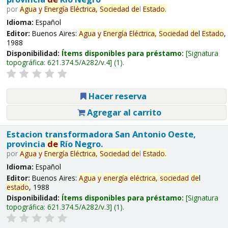
por
Agua
y
Energía
Eléctrica,
Sociedad
de
l
Estado
.
Idioma:
Español
Editor:
Buenos Aires:
Agua
y
Energía
Eléctrica,
Sociedad
de
l
Estado
,
1988
Disponibilidad:
Ítems disponibles para préstamo:
Signatura
topográfica:
621.374.5/A282/v.4
(1).
Hacer reserva
Agregar al carrito
Estacion transformadora San Antonio Oeste,
provincia
de
Río Negro.
por
Agua
y
Energía
Eléctrica,
Sociedad
de
l
Estado
.
Idioma:
Español
Editor:
Buenos Aires:
Agua
y
energía
eléctrica,
sociedad
de
l
estado
, 1988
Disponibilidad:
Ítems disponibles para préstamo:
Signatura
topográfica:
621.374.5/A282/v.3
(1).